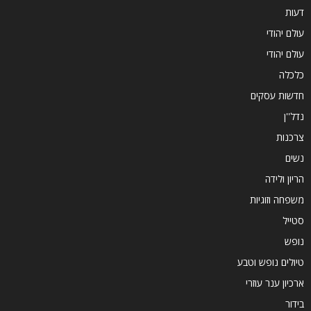
דעות
עולם יהודי
עולם יהודי
כלכלה
חדשות עסקים
נדל''ן
צרכנות
נשים
הריון ולידה
משפחה וזוגיות
סטייל
נופש
טיולים נופש וטבע
ארכיון ענר עוזרי
בידור