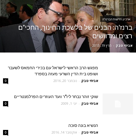
ארכיון חדשות הברנז'ה
ברנז'ה: הבנים של בלשכת החינוך, החכי"ם
רצים ומדוושים
אביחי טבק
-
מרץ 19, 2013
מפגש הרב הראשי לישראל עם בכירי החמאס לשעבר
ושופט בית הדין השרעי מעזה בספרד
אביחי טבק
-
נובמבר 20, 2016
0
שוקי זוהר נבחר ליו"ר וועד העוזרים הפרלמנטריים
אביחי טבק
-
יוני 1, 2009
0
הנשיא בונה סוכה
אביחי טבק
-
אוקטובר 14, 2016
0