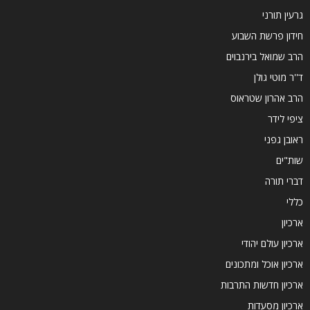
גרעין תורני
חידון פרשת השבוע
הרב שמואל בירנבוים
ד''ר מוטי גולן
הרב אהרון שטראוס
ציפי לידר
ראובן גפני
שות"ים
דברי תורה
כללי
ארכיון
ארכיון עולם יהודי
ארכיון אוכל ומתכונים
ארכיון חדשות התרבות
ארכיון מסעדות