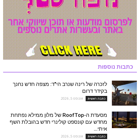
כתבות נוספות
לזכרה של רינה שנרב הי"ד: מצפה חדש נחנך
בקידר דרום
אוגוסט 5, 2026
כתבה ראשית
מסעדת ה-RoofTop של מלון ממילא נפתחת
מחדש עם קונספט קולינרי חדש בהובלת השף
איתי...
אוגוסט 5, 2026
כתבה ראשית