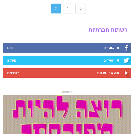
2
1
רשתות חברתיות
0
אוהדים
כמו
0
חסידים
מעקב
14,700
מנויים
להירשם
- פרסומת -