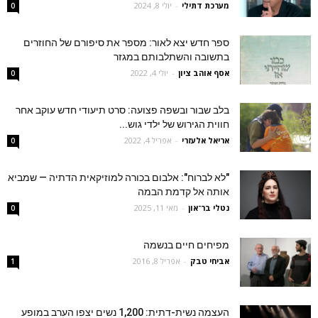
מערכת דתילי
-
יולי 8, 2024
0
ספר חדש יצא לאור: מספר את סיפורם של החוזרים
בתשובה והשתלבותם במגזר
אסף אוהב ציון
-
יולי 4, 2022
0
בלב שבור ובשפה פצועה: סרט תיעודי חדש עוקב אחר
חווית הגירוש של ילדי גוש...
אריאל אלעזרי
-
אפריל 4, 2022
0
"לא לברוח": אלבום בכורה למוזיקאית הדתיה — שמביא
אותה אל קדמת הבמה
נטלי בר־און
-
מאי 11, 2025
0
מפיחים חיים בנשמה
אביחי טבק
-
אפריל 8, 2016
1
העצמה נשית-דתית: 1,200 נשים יצפו הערב במופע