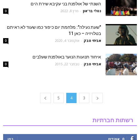
השנתי של אולפנת בני עקיבא שירת הים
נטלי בר־און
-
מרץ 8, 2022
0
"שעת נעילה": מלחמת יום כיפור כמו שעוד לא ראיתם
בטלויזיה – כאן 11
אביחי טבק
-
אוקטובר 4, 2020
0
איחוד תנועות הנוער באולפנת שעלבים
אביחי טבק
-
נובמבר 22, 2015
0
5
4
3
רשתות חברתיות
0
אוהדים
כמו