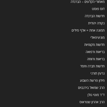
מאחורי הקלעים – הברנז'ה
דוס פוסט
חדשות הברנז'ה
נקודה יהודית
תמונה אחת = אלף מילים
מוניציפאלי
חדשות מקומיות
בריאות ורפואה
בריאות ורווחה
חדשות חברה וחסד
גרעין תורני
חידון פרשת השבוע
הרב שמואל בירנבוים
ד''ר מוטי גולן
הרב אהרון שטראוס