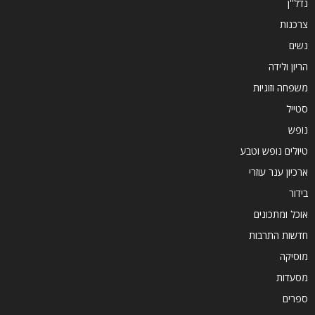
נדל''ן
צרכנות
נשים
הריון ולידה
משפחה וזוגיות
סטייל
נופש
טיולים נופש וטבע
ארכיון ענר עוזרי
בידור
אוכל ומתכונים
חדשות התרבות
מוסיקה
מסעדות
ספרים