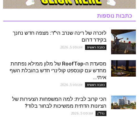
כתבות נוספות
לזכרה של רינה שנרב הי"ד: מצפה חדש נחנך
בקידר דרום
אוגוסט 5, 2026
כתבה ראשית
מסעדת ה-RoofTop של מלון ממילא נפתחת
מחדש עם קונספט קולינרי חדש בהובלת השף
איתי...
אוגוסט 5, 2026
כתבה ראשית
הכי קרוב לבית: למה המשפחות הצעירות של
הציונות הדתית ממשיכות לבחור בלוד?
אוגוסט 5, 2026
נדל''ן