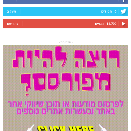
0
חסידים
מעקב
14,700
מנויים
להירשם
- פרסומת -