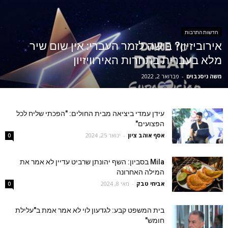
חדשות התרבות
אירוביזיון? בושה לזמר העברי: אין שום שיר
מלא בעברית בתחרות האירוויזיון
משה ניסנבוים
-
פברואר 2, 2022
עידן עמדי ביציאה מבית החולים: "הפכתי שליח לכל
הפצועים"
אסף אוהב ציון
-
ינואר 25, 2024
0
Mila בסביון: השף יהונתן שרביט עדיין לא אמר את
המילה האחרונה
אביחי טבק
-
מאי 8, 2024
0
בית המשפט קבע: לגדעון לוי לא אמר אמת ב"עלילת
חומש"