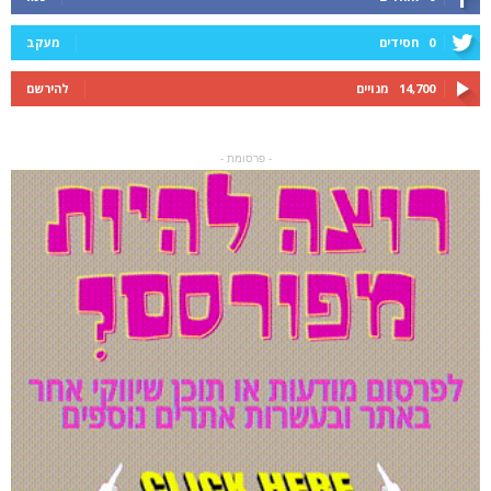
0
חסידים
מעקב
14,700
מנויים
להירשם
- פרסומת -