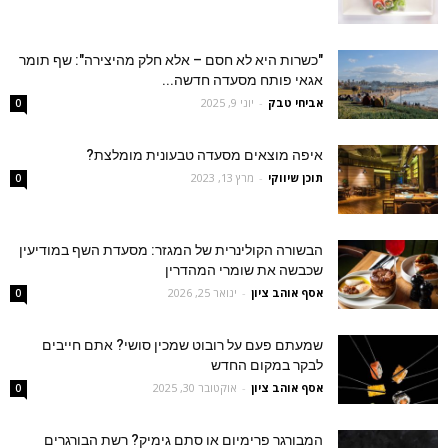
"כשרות היא לא חסם – אלא חלק מהיצירה": שף תומר
אגאי פותח מסעדה חדשה...
אביחי טבק
-
יוני 9, 2025
0
איפה מוצאים מסעדה טבעונית מומלצת?
תוכן שיווקי
-
מרץ 13, 2023
0
הבשורה הקולינרית של המגזר: מסעדת השף במודיעין
שכבשה את שומרי המהדרין
אסף אוהב ציון
-
ינואר 25, 2026
0
שמעתם פעם על רובוט שמכין סושי? אתם חייבים
לבקר במקום החדש
אסף אוהב ציון
-
אוקטובר 30, 2025
0
המבורגר פרימיום או סתם גימיק? רשת הבורגרים