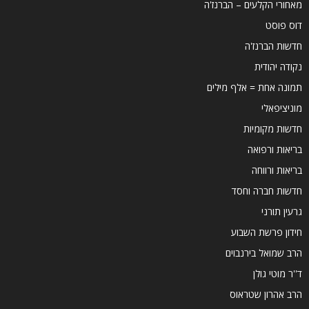
מאחורי הקלעים – הברנז'ה
דוס פוסט
חדשות הברנז'ה
נקודה יהודית
תמונה אחת = אלף מילים
מוניציפאלי
חדשות מקומיות
בריאות ורפואה
בריאות ורווחה
חדשות חברה וחסד
גרעין תורני
חידון פרשת השבוע
הרב שמואל בירנבוים
ד''ר מוטי גולן
הרב אהרון שטראוס