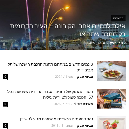
מסעדות
אילת לדתיים אחרי הקורונה – העיר הדרומית
רק מחכה שתבואו
אביחי טבק
-
יוני 12, 2020
טעמים חדשים במתחם תחנת הרכבת הישנה של תל
אביב – יפו
אביחי טבק
-
מאי 16, 2024
0
הסוד המתוק של נתניה: הגננת החרדית שפרשה בגיל
57 והפכה לשוקולטיירית עילית
מערכת דתילי
-
מאי 7, 2026
0
נהר הטעמים הכשרים מהמזרח מגיע לגוש דן
אביחי טבק
-
דצמבר 18, 2013
0