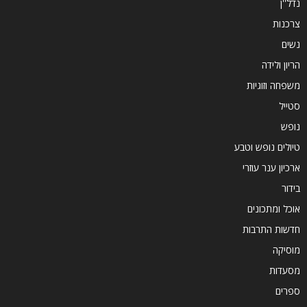
נדל''ן
צרכנות
נשים
הריון ולידה
משפחה וזוגיות
סטייל
נופש
טיולים נופש וטבע
ארכיון ענר עוזרי
בידור
אוכל ומתכונים
חדשות התרבות
מוסיקה
מסעדות
ספרים