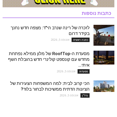
כתבות נוספות
לזכרה של רינה שנרב הי"ד: מצפה חדש נחנך
בקידר דרום
אוגוסט 5, 2026
כתבה ראשית
מסעדת ה-RoofTop של מלון ממילא נפתחת
מחדש עם קונספט קולינרי חדש בהובלת השף
איתי...
אוגוסט 5, 2026
מסעדות
הכי קרוב לבית: למה המשפחות הצעירות של
הציונות הדתית ממשיכות לבחור בלוד?
אוגוסט 5, 2026
נדל''ן