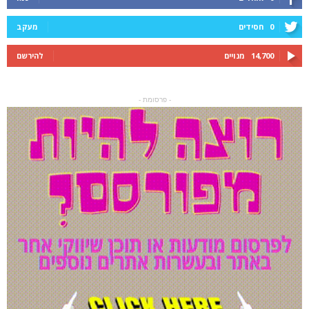
0
חסידים
מעקב
14,700
מנויים
להירשם
- פרסומת -