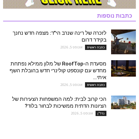
כתבות נוספות
לזכרה של רינה שנרב הי"ד: מצפה חדש נחנך
בקידר דרום
אוגוסט 5, 2026
כתבה ראשית
מסעדת ה-RoofTop של מלון ממילא נפתחת
מחדש עם קונספט קולינרי חדש בהובלת השף
איתי...
אוגוסט 5, 2026
כתבה ראשית
הכי קרוב לבית: למה המשפחות הצעירות של
הציונות הדתית ממשיכות לבחור בלוד?
אוגוסט 5, 2026
נדל''ן