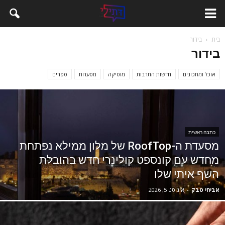
בית
בידור
בידור
אוכל ומתכונים
חדשות התרבות
מוסיקה
מסעדות
ספרים
כתבה ראשית
מסעדת ה-RoofTop של מלון ממילא נפתחת
מחדש עם קונספט קולינרי חדש בהובלת
השף איתי שלו
אביחי טבק
-
אוגוסט 5, 2026