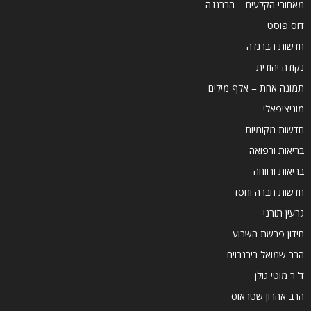
מאחורי הקלעים – הברנז'ה
דוס פוסט
חדשות הברנז'ה
נקודה יהודית
תמונה אחת = אלף מילים
מוניציפאלי
חדשות מקומיות
בריאות ורפואה
בריאות ורווחה
חדשות חברה וחסד
גרעין תורני
חידון פרשת השבוע
הרב שמואל בירנבוים
ד''ר מוטי גולן
הרב אהרון שטראוס