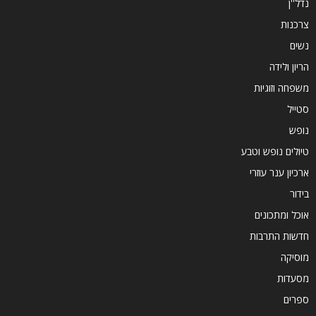
נדל''ן
צרכנות
נשים
הריון ולידה
משפחה וזוגיות
סטייל
נופש
טיולים נופש וטבע
ארכיון ענר עוזרי
בידור
אוכל ומתכונים
חדשות התרבות
מוסיקה
מסעדות
ספרים