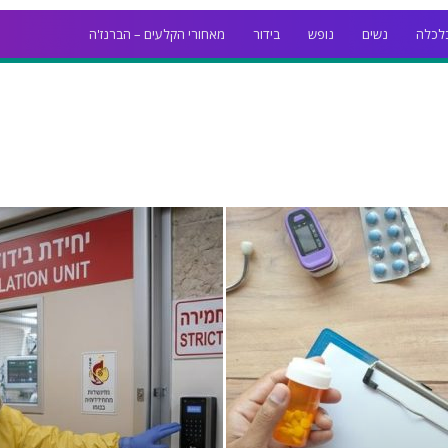
לכלה
נשים
נופש
בידור
מאחורי הקלעים – הברנז'ה