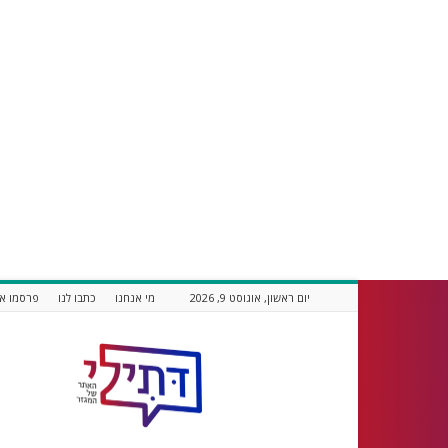
יום ראשון, אוגוסט 9, 2026
מי אנחנו
כתבו לנו
פרסמו אצ
דתילי
אתר
חדשות