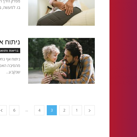
מפרק הירך הו
בו. למעשה, במ
ניתוח 
בריאות ורפוא
ניתוח אף נחש
מהסיבה האסתט
שנקבע...
...
6
4
3
2
1