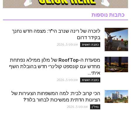
כתבות נוספות
לזכרה של רינה שנרב הי"ד: מצפה חדש נחנך
בקידר דרום
אוגוסט 5, 2026
כתבה ראשית
מסעדת ה-RoofTop של מלון ממילא נפתחת
מחדש עם קונספט קולינרי חדש בהובלת השף
איתי...
אוגוסט 5, 2026
כתבה ראשית
הכי קרוב לבית: למה המשפחות הצעירות של
הציונות הדתית ממשיכות לבחור בלוד?
אוגוסט 5, 2026
נדל''ן