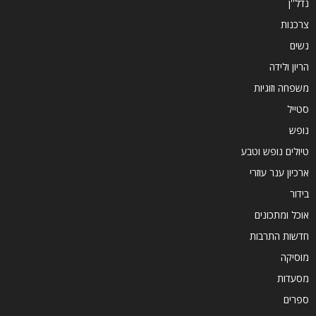
נדל''ן
צרכנות
נשים
הריון ולידה
משפחה וזוגיות
סטייל
נופש
טיולים נופש וטבע
ארכיון ענר עוזרי
בידור
אוכל ומתכונים
חדשות התרבות
מוסיקה
מסעדות
ספרים