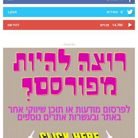
0
חסידים
מעקב
14,700
מנויים
להירשם
- פרסומת -