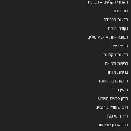
מאחורי הקלעים – הברנז'ה
דוס פוסט
חדשות הברנז'ה
נקודה יהודית
תמונה אחת = אלף מילים
מוניציפאלי
חדשות מקומיות
בריאות ורפואה
בריאות ורווחה
חדשות חברה וחסד
גרעין תורני
חידון פרשת השבוע
הרב שמואל בירנבוים
ד''ר מוטי גולן
הרב אהרון שטראוס