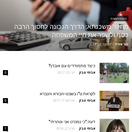
כתבה ראשית
מחזור משכנתא: הדרך הנכונה לחסוך הרבה
כסף ולשפר את חיי המשפחה
טור אורח
-
דצמבר 12, 2024
כיצד מתמודדים עם אובדן?
אביחי טבק
-
יוני 25, 2017
0
לקראת ט"ו בשבט-הבורא והנברא
אביחי טבק
-
פברואר 7, 2017
0
דעה:"כי נמכרנו אני וטהרתי"
אביחי טבק
-
מרץ 27, 2016
1