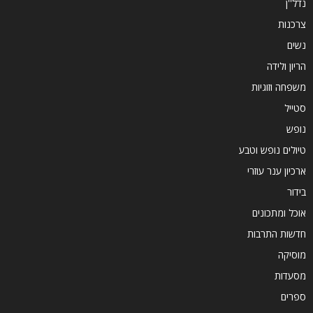
נדל''ן
צרכנות
נשים
הריון ולידה
משפחה וזוגיות
סטייל
נופש
טיולים נופש וטבע
ארכיון ענר עוזרי
בידור
אוכל ומתכונים
חדשות התרבות
מוסיקה
מסעדות
ספרים