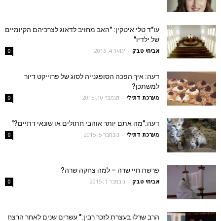
עו"ד טלי איטקין: "האב מחויב לדאוג לצרכיהם הקיומיים
של ילדיו"
אביחי טבק
-
ינואר 4, 2016
0
דעה: איך הפכה הסופגנייה לסוג של פרוייקט דיור
למשתכן?
מערכת דתילי
-
דצמבר 10, 2015
0
דעה:"מה אתם יותר אוהבי חתולים או שונאי דתיים?"
מערכת דתילי
-
נובמבר 5, 2015
0
פרשת חיי שרה – למה צחקה שרה?
אביחי טבק
-
נובמבר 1, 2015
0
הרב שרלו בעצרת לזכר רבין:" עשרים שנים לאחר הרצח