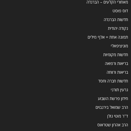
מאחורי הקלעים – הברנז'ה
דוס פוסט
חדשות הברנז'ה
נקודה יהודית
תמונה אחת = אלף מילים
מוניציפאלי
חדשות מקומיות
בריאות ורפואה
בריאות ורווחה
חדשות חברה וחסד
גרעין תורני
חידון פרשת השבוע
הרב שמואל בירנבוים
ד''ר מוטי גולן
הרב אהרון שטראוס