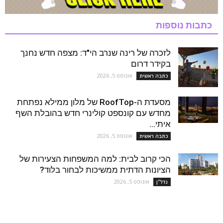
כתבות נוספות
לזכרה של רינה שנרב הי"ד: מצפה חדש נחנך
בקידר דרום
אוגוסט 5, 2026
כתבה ראשית
מסעדת ה-RoofTop של מלון ממילא נפתחת
מחדש עם קונספט קולינרי חדש בהובלת השף
איתי...
אוגוסט 5, 2026
כתבה ראשית
הכי קרוב לבית: למה המשפחות הצעירות של
הציונות הדתית ממשיכות לבחור בלוד?
אוגוסט 5, 2026
נדל''ן