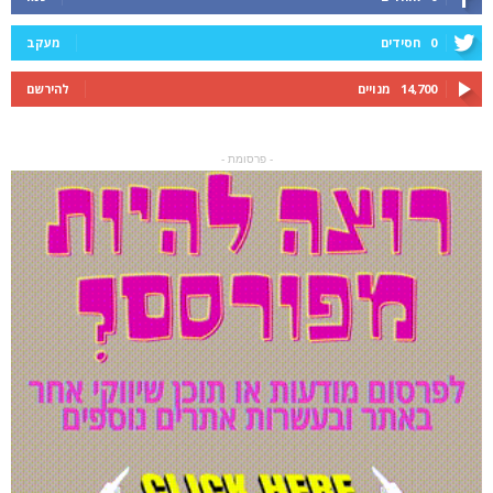
0
חסידים
מעקב
14,700
מנויים
להירשם
- פרסומת -