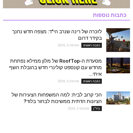
כתבות נוספות
לזכרה של רינה שנרב הי"ד: מצפה חדש נחנך
בקידר דרום
אוגוסט 5, 2026
כתבה ראשית
מסעדת ה-RoofTop של מלון ממילא נפתחת
מחדש עם קונספט קולינרי חדש בהובלת השף
איתי...
אוגוסט 5, 2026
כתבה ראשית
הכי קרוב לבית: למה המשפחות הצעירות של
הציונות הדתית ממשיכות לבחור בלוד?
אוגוסט 5, 2026
נדל''ן