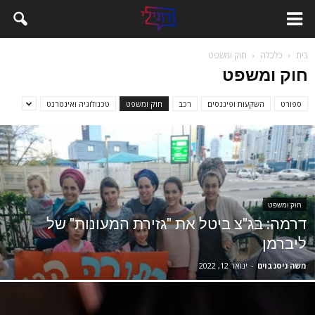
בית
כלכלה
חוק ומשפט
חוק ומשפט
ספורט
השקעות ופיננסים
רכב
חוק ומשפט
טכנולוגיה ואינטרנט
חוק ומשפט
דרמה: בג"צ ביטל את "גזירת המעונות" של
ליברמן
משה ניסנבוים
-
ינואר 12, 2022