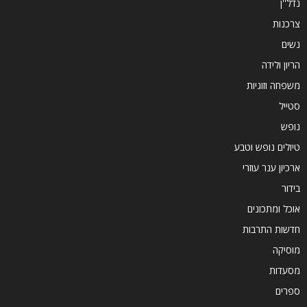
נדל''ן
צרכנות
נשים
הריון ולידה
משפחה וזוגיות
סטייל
נופש
טיולים נופש וטבע
ארכיון ענר עוזרי
בידור
אוכל ומתכונים
חדשות התרבות
מוסיקה
מסעדות
ספרים