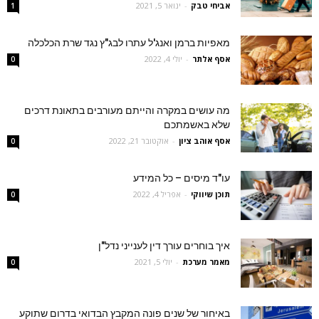
אביחי טבק
-
ינואר 5, 2021
1
מאפיות ברמן ואנג'ל עתרו לבג"ץ נגד שרת הכלכלה
אסף אלתר
-
יולי 4, 2022
0
מה עושים במקרה והייתם מעורבים בתאונת דרכים
שלא באשמתכם
אסף אוהב ציון
-
אוקטובר 21, 2022
0
עו"ד מיסים – כל המידע
תוכן שיווקי
-
אפריל 4, 2022
0
איך בוחרים עורך דין לענייני נדל"ן
מאמר מערכת
-
יולי 5, 2021
0
באיחור של שנים פונה המקבץ הבדואי בדרום שתוקע