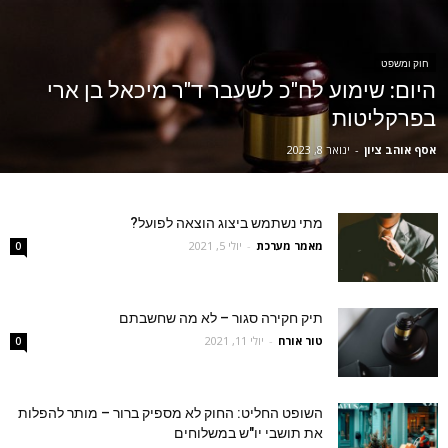
חוק ומשפט
היום: שימוע לח"כ לשעבר ד"ר מיכאל בן ארי
בפרקליטות
אסף אוהב ציון
-
ינואר 8, 2023
מתי נשתמש ביצוג הוצאה לפועל?
מאמר מערכת
-
יולי 5, 2021
0
תיק חקירה סגור – לא מה שחשבתם
טור אורח
-
יולי 11, 2021
0
השופט החליט: החוק לא מספיק ברור – מותר להפלות
את תושבי יו"ש במשלוחים