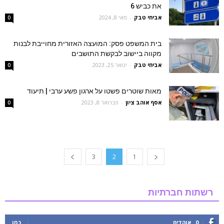
את כביש 6
אביחי טבק
-
מאי 8, 2024
0
בית המשפט פסק: המועצה האזורית מחוייבת לבנות
מקווה ביישוב לבקשת התושבים
אביחי טבק
-
ינואר 25, 2023
0
מאות שוטרים פשטו על ארגון פשע ערבי | תיעוד
אסף אוהב ציון
-
פברואר 8, 2023
0
3
2
1
רשתות חברתיות
0
אוהדים
כמו