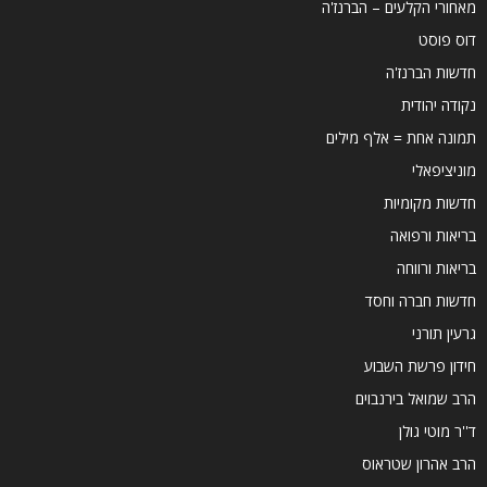
מאחורי הקלעים – הברנז'ה
דוס פוסט
חדשות הברנז'ה
נקודה יהודית
תמונה אחת = אלף מילים
מוניציפאלי
חדשות מקומיות
בריאות ורפואה
בריאות ורווחה
חדשות חברה וחסד
גרעין תורני
חידון פרשת השבוע
הרב שמואל בירנבוים
ד''ר מוטי גולן
הרב אהרון שטראוס