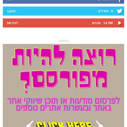
0
חסידים
מעקב
14,700
מנויים
להירשם
- פרסומת -