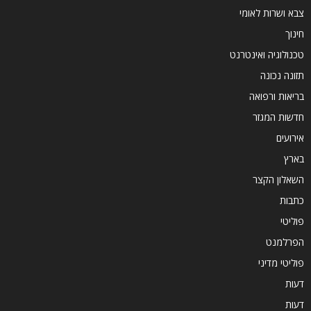
צבא ושרות לאומי
חינוך
טכנולוגיה ואינטרנט
תזונה נכונה
בריאות ורפואה
חדשות המגזר
אירועים
בארץ
השאלון הקצר
כתבות
פוליטי
הפרלמנט
פוליטי מדיני
דעות
דעות