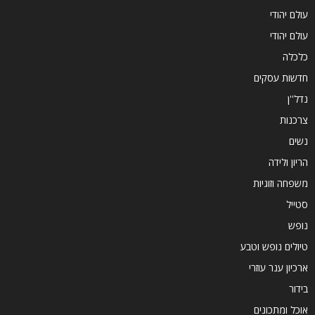
עולם יהודי
עולם יהודי
כלכלה
חדשות עסקים
נדל''ן
צרכנות
נשים
הריון ולידה
משפחה וזוגיות
סטייל
נופש
טיולים נופש וטבע
ארכיון ענר עוזרי
בידור
אוכל ומתכונים