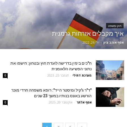
חוק ומשפט
איך מקבלים אזרחות גרמנית
אסף אוהב ציון
-
יולי 26, 2022
ח"כים בימין בדרישה לועדת חוץ ובטחון: חישפו את
נתוני הפשיעה הלאומנית
מערכת דתילי
-
דצמבר 25, 2023
0
"ד"ר ג'קיל ומיסטר הייד": רופא משפחה חרדי מוכר
הורשע באונס בנותיו במשך 23 שנים
אסף אלתר
-
אוקטובר 20, 2025
0