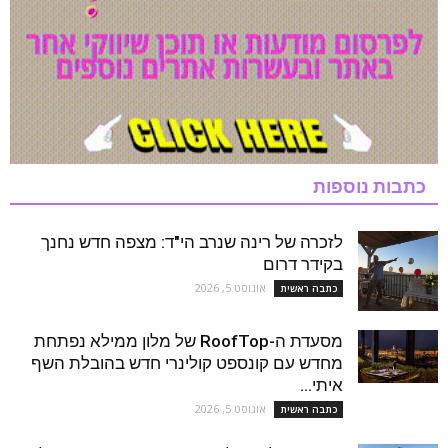
כתבות נוספות
לזכרה של רינה שנרב הי"ד: מצפה חדש נחנך
בקידר דרום
אוגוסט 5, 2026
כתבה ראשית
מסעדת ה-RoofTop של מלון ממילא נפתחת
מחדש עם קונספט קולינרי חדש בהובלת השף
איתי...
אוגוסט 5, 2026
כתבה ראשית