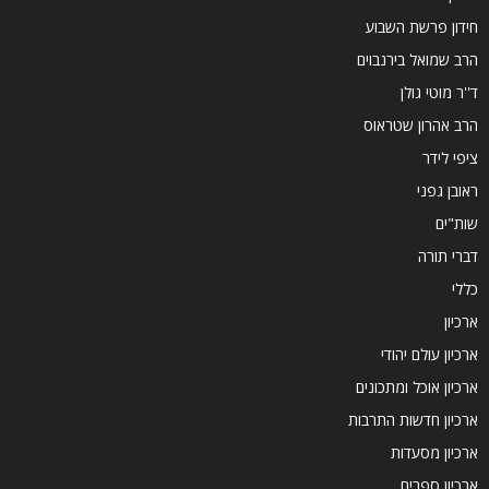
חידון פרשת השבוע
הרב שמואל בירנבוים
ד''ר מוטי גולן
הרב אהרון שטראוס
ציפי לידר
ראובן גפני
שות"ים
דברי תורה
כללי
ארכיון
ארכיון עולם יהודי
ארכיון אוכל ומתכונים
ארכיון חדשות התרבות
ארכיון מסעדות
ארכיון ספרים