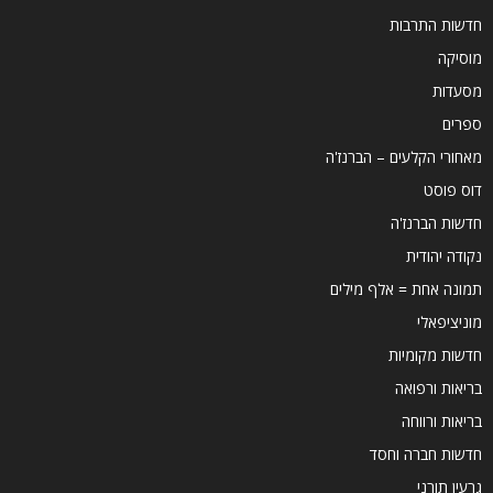
חדשות התרבות
מוסיקה
מסעדות
ספרים
מאחורי הקלעים – הברנז'ה
דוס פוסט
חדשות הברנז'ה
נקודה יהודית
תמונה אחת = אלף מילים
מוניציפאלי
חדשות מקומיות
בריאות ורפואה
בריאות ורווחה
חדשות חברה וחסד
גרעין תורני