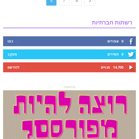
8
7
6
רשתות חברתיות
0
אוהדים
כמו
0
חסידים
מעקב
14,700
מנויים
להירשם
- פרסומת -