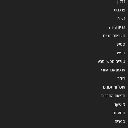
נדל''ן
צרכנות
נשים
הריון ולידה
משפחה וזוגיות
סטייל
נופש
טיולים נופש וטבע
ארכיון ענר עוזרי
בידור
אוכל ומתכונים
חדשות התרבות
מוסיקה
מסעדות
ספרים