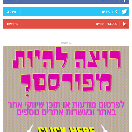
0
חסידים
מעקב
14,700
מנויים
להירשם
- פרסומת -