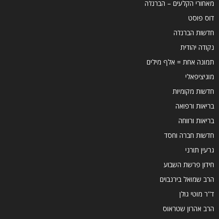
מאחורי הקלעים – הברנז'ה
דוס פוסט
חדשות הברנז'ה
נקודה יהודית
תמונה אחת = אלף מילים
מוניציפאלי
חדשות מקומיות
בריאות ורפואה
בריאות ורווחה
חדשות חברה וחסד
גרעין תורני
חידון פרשת השבוע
הרב שמואל בירנבוים
ד''ר מוטי גולן
הרב אהרון שטראוס