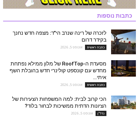
כתבות נוספות
לזכרה של רינה שנרב הי"ד: מצפה חדש נחנך
בקידר דרום
אוגוסט 5, 2026
כתבה ראשית
מסעדת ה-RoofTop של מלון ממילא נפתחת
מחדש עם קונספט קולינרי חדש בהובלת השף
איתי...
אוגוסט 5, 2026
כתבה ראשית
הכי קרוב לבית: למה המשפחות הצעירות של
הציונות הדתית ממשיכות לבחור בלוד?
אוגוסט 5, 2026
נדל''ן