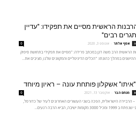
רבנות הראשית מסיים את תפקידו: "עדיין
גרים רבים"
אסף אלתר
-
אוגוסט 3, 2020
ה
0
ת הראשית הרב משה דגן במכתב פרידה: "מסיים את תפקידי בתחושת סיפוק
ההישגים במהלך כהונתו: "הכלים הדיגיטליים והמקוונים שלנו, מציבים את...
"איתו" אשקלון פותחת עונה – ראיון מיוחד
מנחם הבר
-
אוקטובר 13, 2021
ת
0
– הרביירה הישראלית, הפכה בשני העשורים האחרונים לעיר של כדורסל,
3 מקומות ישיבה, הביא הרבה רגעים...