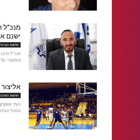
מנכ"ל ה
ישנם את
חדשות הברנז'
מנכ"ל הרבנו
והודאה". על 
אליצור 
חדשות התרבו
העיר אשקלון 
ההיכל העירוני שנפתח ב 1999 ומכיל 000