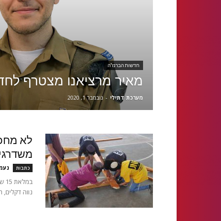
חדשות הברנז'ה
מאיר מרציאנו מצטרף לחדשו
מערכת דתילי
-
נובמבר 1, 2020
לא מחכי
משדרגים
נעמ
כתבות
במל
נווה דקלים, החל