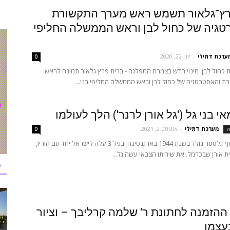
רץ־גלאור תשמש ראש מערך התקשורת
גיה של כחול לבן וראש הממשלה החליפי
ערכת דתילי
-
יוני 22, 2020
0
 כחול לבן: מינוי חדש בצמרת המפלגה - ברית פרץ גלאור תמונה לראש
ת והאסטרטגיה של כחול לבן וראש הממשלה החליפי בני...
י בני גל ('גל אורן לרנר') הלך לעולמו
מערכת דתילי
-
אוגוסט 2, 2021
ה
0
בני, בן-ציון יוסף גלסטר נולד בשנת 1944 בארגנטינה ובגיל 3 עלה לישראל יחד עם הוריו,
ית אורן שבכרמל. את שירותו הצבאי עשה גל...
כ
הזמנה לחתונת ר' שלמה קרליבך – וציור
עצמו