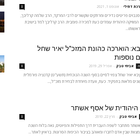
כת דתילי
-
אוגוסט 1, 2021
0
נבוים פריטים נדירים ומרתקים שקשורים לרבי המרקד, הרב שלמה קרליבך,
מוזיקה היהודית עומדים כעת למכירה פומבית. הרב קרליבך למד בישיבת
אשותו...
בא: הוארכה כהונת המזכ"ל יאיר שחל
 נוספות
אביחי טבק
-
אפריל 29, 2019
ה
0
יבא יאיר שחל צפוי לסיים בסוף השנה הנוכחית (תשע"ט) קדנציה פורמלית
 היהודית של אסף אשתר
אביחי טבק
-
מרץ 22, 2010
0
שתר מתחבר לשפה העברית דרך התפילות והפיוטים, גאה בלוח השנה
מצוות שבין אדם לחברו ומאוהב בציבור הכיפות הסרוגות. בראיון לאתר...