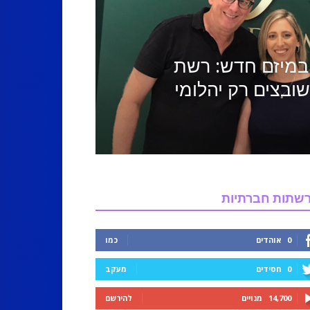
 במיזם חדש: רשת
ובצים רק יהלומי
שתות חברתיות
0
אוהדים
כמו
0
חסידים
מעקב
14,700
מנויים
להירשם