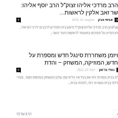
הרב מרדכי אליהו זצוק"ל הרב יוסף אליהו:
ר זאב אלקין לראשות...
אביחי טבק
-
אוקטובר 23, 2018
ה
0
ן לציון הרב מרדכי אליהו זצוק"ל וראש בית המדרש לרבנים 'דרכי הוראה',
הו הודיע על תמיכתו במועמד לראשות העיר השר...
יזמן משחררת סינגל חדש ומספרת על
דש, המוזיקה, המשחק – והדת
נטלי בר־און
-
ינואר 25, 2022
0
הילה, את גדלת בבית מסורתי דתי ואז בגיל 14 גילית את עולם המשחק והמחזות הזמר. ספרי
לתי בבית מסורתי דתי, למדתי בבית...
דף 3 של 15