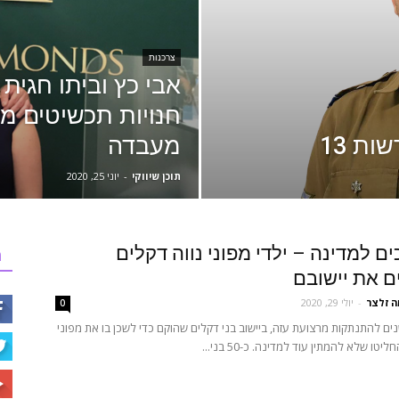
צרכנות
אבי כץ וביתו חגית
חנויות תכשיטים מש
ת 13
מעבדה
תוכן שיווקי
-
יוני 25, 2020
ם למדינה – ילדי מפוני נווה דקלים
ר
 את יישובם
ה זלצר
-
יולי 29, 2020
0
את 15 שנים להתנתקות מרצועת עזה, ביישוב בני דקלים שהוקם כדי לשכן בו את מפוני
יטו שלא להמתין עוד למדינה. כ-50 בני...