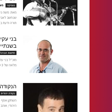
מער
מוסיקה
מאת: משה ניס
שנחשב לאבי ה
תורה ודעת בר
בני עקי
בשנתיים
חדשות הברנז'
מזכ"ל בני עק
מלאה של 3 שנים מלאות בתפקיד. כעת, וועדה מיוחדת לבחירת מזכ"ל,...
הנקודה
נקודה יהודית
השחקן אסף א
היהודי, אוהב 