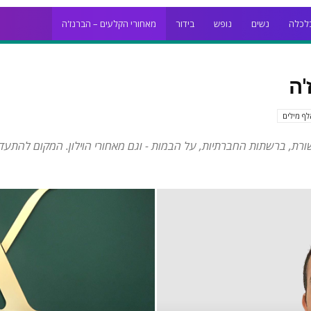
לכלה
נשים
נופש
בידור
מאחורי הקלעים – הברנז'ה
'ה
ף מילים
רת, ברשתות החברתיות, על הבמות - וגם מאחורי הוילון. המקום להתע