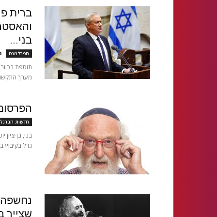
ברית פ
והאסטרט
בני...
מ
הפרלמנט
תוספת בכוורת
מערך התקשור
הפרסומא
חדשות הברנז'
גדל בקיבוץ ב
נחשפה ה
שצייר ב