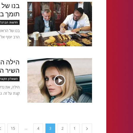
בנו של 
תומך בש
חדשות הברנז'
בנו של הראשו
הרב יוסף אלי
הילה הו
השיר הח
השאלון הקצר
קצת על זה. גד
...
15
4
3
2
1