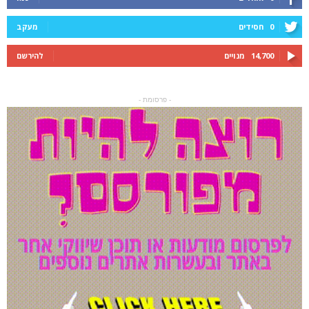
0
חסידים
מעקב
14,700
מנויים
להירשם
- פרסומת -