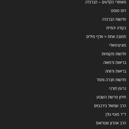
מאחורי הקלעים – הברנז'ה
דוס פוסט
חדשות הברנז'ה
נקודה יהודית
תמונה אחת = אלף מילים
מוניציפאלי
חדשות מקומיות
בריאות ורפואה
בריאות ורווחה
חדשות חברה וחסד
גרעין תורני
חידון פרשת השבוע
הרב שמואל בירנבוים
ד''ר מוטי גולן
הרב אהרון שטראוס