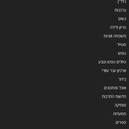
נדל''ן
צרכנות
נשים
הריון ולידה
משפחה וזוגיות
סטייל
נופש
טיולים נופש וטבע
ארכיון ענר עוזרי
בידור
אוכל ומתכונים
חדשות התרבות
מוסיקה
מסעדות
ספרים