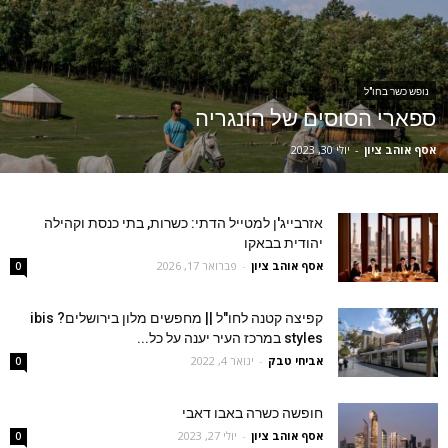
נופש כשר בחו"ל
ספארי הסוסים של הונגריה
אסף אוהב ציון
-
יולי 30, 2023
אזרבייג'ן למטייל הדתי: כשרות, בתי כנסת וקהילה
יהודית בבאקו
אסף אוהב ציון
-
פברואר 17, 2026
0
קפיצה קטנה לחו"ל || מחפשים מלון בירושלים? ibis
styles‏ במרכז העיר יענה על כל...
אביחי טבק
-
ינואר 4, 2022
0
חופשה כשרה באבו דאבי
אסף אוהב ציון
-
יולי 27, 2023
0