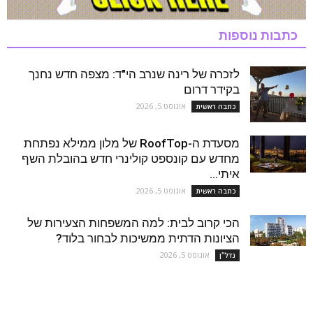
כתבות נוספות
לזכרה של רינה שנרב הי"ד: מצפה חדש נחנך
בקידר דרום
אוגוסט 5, 2026
כתבה ראשית
מסעדת ה-RoofTop של מלון ממילא נפתחת
מחדש עם קונספט קולינרי חדש בהובלת השף
איתי...
אוגוסט 5, 2026
כתבה ראשית
הכי קרוב לבית: למה המשפחות הצעירות של
הציונות הדתית ממשיכות לבחור בלוד?
אוגוסט 5, 2026
נדל''ן