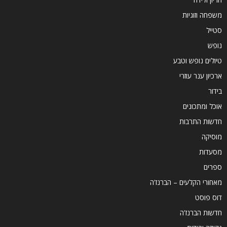
משפחה וזוגיות
סטייל
נופש
טיולים נופש וטבע
ארכיון ענר עוזרי
בידור
אוכל ומתכונים
חדשות התרבות
מוסיקה
מסעדות
ספרים
מאחורי הקלעים – הברנז'ה
דוס פוסט
חדשות הברנז'ה