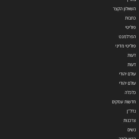
השאלון הקצר
כתבות
פוליטי
הפרלמנט
פוליטי מדיני
דעות
דעות
עולם יהודי
עולם יהודי
כלכלה
חדשות עסקים
נדל''ן
צרכנות
נשים
הריון ולידה