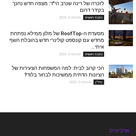
לזכרה של רינה שנרב הי"ד: מצפה חדש נחנך
בקידר דרום
אוגוסט 5, 2026
כתבה ראשית
מסעדת ה-RoofTop של מלון ממילא נפתחת
מחדש עם קונספט קולינרי חדש בהובלת השף
איתי...
אוגוסט 5, 2026
כתבה ראשית
הכי קרוב לבית: למה המשפחות הצעירות של
הציונות הדתית ממשיכות לבחור בלוד?
אוגוסט 5, 2026
נדל''ן
ארכיונים