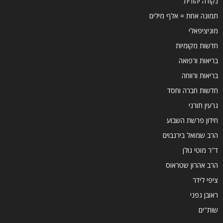
נקודה יהודית
תמונה אחת = אלף מילים
מוניציפאלי
חדשות מקומיות
בריאות ורפואה
בריאות ורווחה
חדשות חברה וחסד
גרעין תורני
חידון פרשת השבוע
הרב שמואל בירנבוים
ד''ר מוטי גולן
הרב אהרון שטראוס
ציפי לידר
ראובן גפני
שות"ים