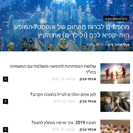
טיולים נופש וטבע
מחפשים לברוח מהחום של אוגוסט? המופע
הזה יקפיא לכם (ולילדים) את הקיץ
אסף אוהב ציון
-
יולי 15, 2026
שלושת המפתחות לחופשה מושלמת עם המשפחה
בחו"ל
אביחי טבק
-
פברואר 13, 2020
0
לאן אתם הולכים לטייל בחנוכה הקרוב?
אביחי טבק
-
דצמבר 12, 2019
0
חנוכה 2019: איך ואיפה מומלץ לחגוג?
אביחי טבק
-
נובמבר 21, 2019
0