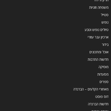
משפחה וזוגיות
סטייל
נופש
טיולים נופש וטבע
ארכיון ענר עוזרי
בידור
אוכל ומתכונים
חדשות התרבות
מוסיקה
מסעדות
ספרים
מאחורי הקלעים – הברנז'ה
דוס פוסט
חדשות הברנז'ה