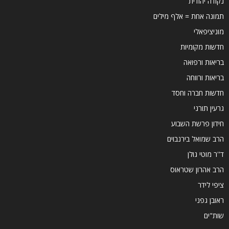
נקודה יהודית
תמונה אחת = אלף מילים
מוניציפאלי
חדשות מקומיות
בריאות ורפואה
בריאות ורווחה
חדשות חברה וחסד
גרעין תורני
חידון פרשת השבוע
הרב שמואל בירנבוים
ד''ר מוטי גולן
הרב אהרון שטראוס
ציפי לידר
ראובן גפני
שות"ים