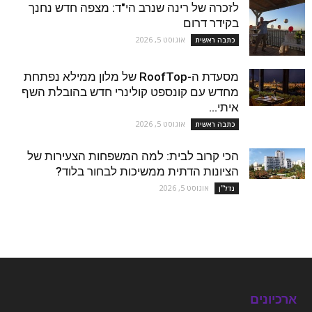
לזכרה של רינה שנרב הי"ד: מצפה חדש נחנך
בקידר דרום
אוגוסט 5, 2026
כתבה ראשית
מסעדת ה-RoofTop של מלון ממילא נפתחת
מחדש עם קונספט קולינרי חדש בהובלת השף
איתי...
אוגוסט 5, 2026
כתבה ראשית
הכי קרוב לבית: למה המשפחות הצעירות של
הציונות הדתית ממשיכות לבחור בלוד?
אוגוסט 5, 2026
נדל''ן
ארכיונים