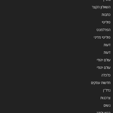
השאלון הקצר
כתבות
פוליטי
הפרלמנט
פוליטי מדיני
דעות
דעות
עולם יהודי
עולם יהודי
כלכלה
חדשות עסקים
נדל''ן
צרכנות
נשים
הריון ולידה