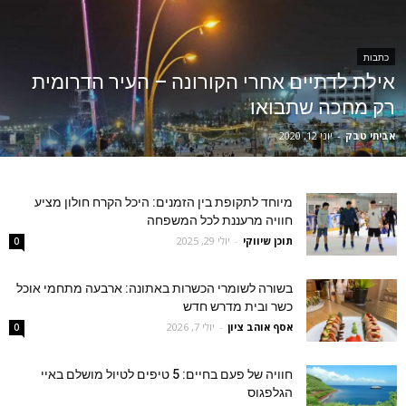
כתבות
אילת לדתיים אחרי הקורונה – העיר הדרומית
רק מחכה שתבואו
אביחי טבק
-
יוני 12, 2020
מיוחד לתקופת בין הזמנים: היכל הקרח חולון מציע
חוויה מרעננת לכל המשפחה
תוכן שיווקי
-
יולי 29, 2025
0
בשורה לשומרי הכשרות באתונה: ארבעה מתחמי אוכל
כשר ובית מדרש חדש
אסף אוהב ציון
-
יולי 7, 2026
0
חוויה של פעם בחיים: 5 טיפים לטיול מושלם באיי
הגלפגוס