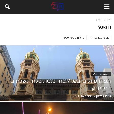
בית
נופש
נופש
נופש כשר בחו"ל
טיולים נופש וטבע
נופש כשר בחו"ל
תפוח גדול בדבש: 7 בתי כנסת בלתי נשכחים
בניו יורק
נטלי בר־און
-
אוגוסט 16, 2021