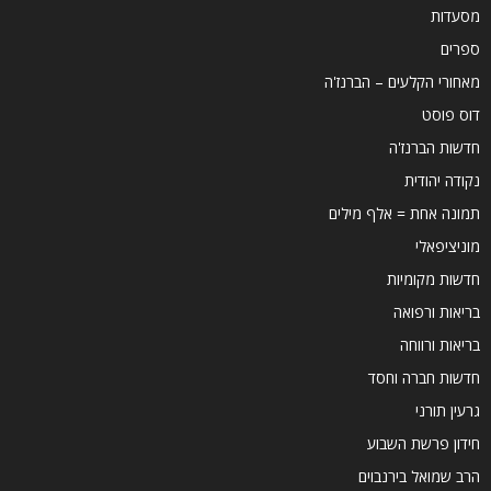
מסעדות
ספרים
מאחורי הקלעים – הברנז'ה
דוס פוסט
חדשות הברנז'ה
נקודה יהודית
תמונה אחת = אלף מילים
מוניציפאלי
חדשות מקומיות
בריאות ורפואה
בריאות ורווחה
חדשות חברה וחסד
גרעין תורני
חידון פרשת השבוע
הרב שמואל בירנבוים