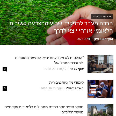
צבא ושרות לאומי
הרבה מעבר לתפקיד: שבוע ההצדעה לשירות
הלאומי- אזרחי יוצא לדרך
אסף אוהב ציון
-
יוני 8, 2026
"החלטות לא מקצועיות יביאו לפגיעה במוסדות
ולהגברת התחלואה"
אסף אלתר
-
אוקטובר 20, 2020
0
לימודי מדיניות ציבורית
מערכת דתילי
-
אוקטובר 20, 2020
0
מחקר חדש: יותר דתיים מתחילים בלימודים אקדמיים
מאשר חילוניים