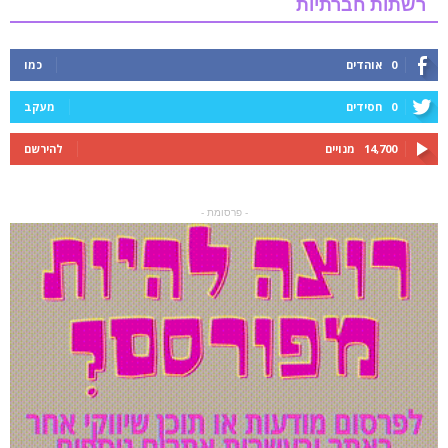
רשתות חברתיות
0
אוהדים
כמו
0
חסידים
מעקב
14,700
מנויים
להירשם
- פרסומת -