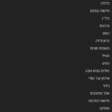
כלכלה
חדשות עסקים
נדל''ן
צרכנות
נשים
הריון ולידה
משפחה וזוגיות
סטייל
נופש
טיולים נופש וטבע
ארכיון ענר עוזרי
בידור
אוכל ומתכונים
חדשות התרבות
מוסיקה