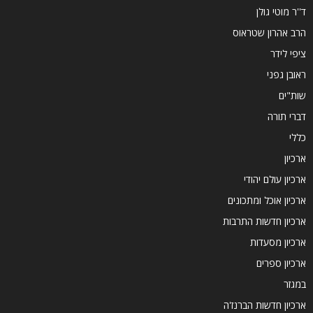
ד''ר מוטי גולן
הרב אהרון שטראוס
ציפי לידר
ראובן גפני
שות"ים
דברי תורה
כללי
ארכיון
ארכיון עולם יהודי
ארכיון אוכל ומתכונים
ארכיון חדשות התרבות
ארכיון מסעדות
ארכיון ספרים
במגזר
ארכיון חדשות הברנז'ה