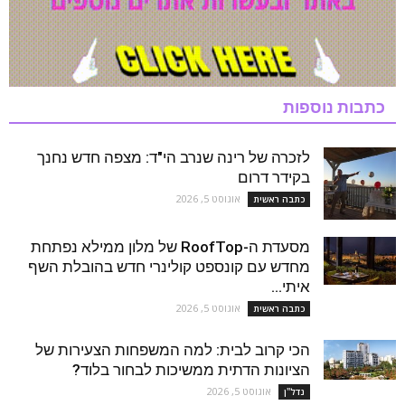
כתבות נוספות
לזכרה של רינה שנרב הי"ד: מצפה חדש נחנך
בקידר דרום
אוגוסט 5, 2026
כתבה ראשית
מסעדת ה-RoofTop של מלון ממילא נפתחת
מחדש עם קונספט קולינרי חדש בהובלת השף
איתי...
אוגוסט 5, 2026
כתבה ראשית
הכי קרוב לבית: למה המשפחות הצעירות של
הציונות הדתית ממשיכות לבחור בלוד?
אוגוסט 5, 2026
נדל''ן