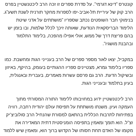
קונטרס "דינא דגרמי". על סדרת ספרים זו זכה הרב ליכטנשטיין בפרס
הרב קוק של עיריית תל-אביב-יפו לספרות מחקר תורנית לשנת תשע"ג.
בנימוקי חבר השופטים נכתב שספריו "מושתתים על אדני שיטת
הלימוד הבריסקאית הנודעת, שאותה זיכך לכלל שלמות, ובו בזמן יש
בהם פריצת דרך של ממש, אולי אפילו מהפכה, בלימוד התלמוד
ובהבנת מושגיו".
במקביל, יצאו לאור מספר ספרים של הרב בענייני הגות ומחשבת. כמו
ספריו בלימוד גמרא, מצטיינים ספריו ההגותיים בעומק, בהיקף, באיזון
ובשיקול הדעת. הרב גם פרסם עשרות מאמרים, בעברית ובאנגלית,
בעיון בתלמוד ובענייני הגות.
הרב ליכטנשטיין ידוע במחויבותו ללימוד התורה המסורתי מתוך
העמקה ועיון. משנתו מושתתת על תפיסת עולם יהודית רחבה, רוויה
בפתיחות לתרבות הכללית בהתאם למסורת שהנחיל הרב סולוביצ'יק
זצ"ל. הוא תומך ומאמין בתפיסה הומניסטית דתית המאדירה את
מקומו של האדם תחת חסותו של הקדוש ברוך הוא, ומאמין שיש ללמוד