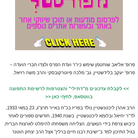
פרופ' אליאב שוחטמן שימש כיו"ר ועדת הפרס ולצדו חברי הועדה –
פרופ' יעקב בלידשטיין, גב' מלכה פיוטרקובסקי והרב משה רזיאל.
>> לקבלת עדכונים מ"דתילי" והצטרפות לרשימת התפוצה
בווטסאפ, לחץ/י כאן <<
הרב אהרן ליכטנשטיין נולד בפריז בכ"ח באייר תרצ"ג, 23 במאי 1933,
לד"ר יחיאל ובלומא ליכטנשטיין. בשנת 1940, חודשים ספורים לאחר
כיבוש צרפת בידי הנאצים, הצליחה משפחתו להימלט לארצות הברית.
בגיל התיכון למד ב"ישיבת רבנו חיים ברלין" אצל הרב יצחק הוטנר