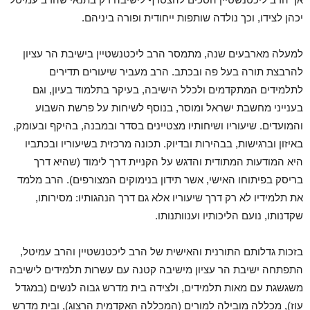
יכהן לצידו, וכך נולדה שותפות ייחודית ופורה ביניהם.
למעלה מארבעים שנה, מתמסר הרב ליכטנשטיין בישיבת הר עציון
להרבצת תורה בעל פה ובכתב. הרב מעביר שיעורים תדירים
לתלמידים המתקדמים ולכלל הישיבה, בעיקר בתלמוד בעיון, וגם
בענייני מחשבת ישראל ומוסר, בנוסף לשיחות על פרשת השבוע
והמועדים. שיעוריו ושיחותיו מצטיינים בסדר ובמבנה, בהיקף ובעומק,
באיזון וברגישות, בבהירות ובדיוק. תכונה מרכזית בשיעוריו ובכתביו
היא המודעות המתודית והדגש על הקניית דרך לימוד (שהיא דרך
בריסק בפיתוחו האישי, אשר תידון בנימוקים המצורפים). הרב מלמד
את תלמידיו לא רק דרך שיעוריו אלא גם דרך הנהגותיו: מסירותו,
שקדנותו, נועם הליכותיו וענוותנותו.
בזכות גדלותם התורנית והאישית של הרב ליכטנשטיין והרב עמיטל,
התפתחה ישיבת הר עציון מישיבה קטנה עם עשרות תלמידים לישיבה
משגשגת עם מאות תלמידים, ולצידה בית מדרש גבוה לנשים (במגדל
עוז), מכללה מובילה למורים (המכללה האקדמית הרצוג), ובית מדרש