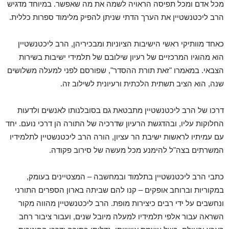
מכל אדם ומכל תפיסה הראויה לשמה את מה שאפשר. במיוחד מדגיש
הרב ליכטנשטיין את הערך הדתי שניתן להפיק מלימוד ספרות כללית.
כאחד מוותיקי ראשי הישיבות הציוניות ומבכיריהן, הרב ליכטנשטיין
הוא מהוגיו המרכזיים של רעיון שילובם של תלמידי ישיבות בשירות
הצבאי. במאמרו "זאת תורת ההסדר", שפורסם לפני למעלה משלושים
שנה, הוא הציב תשתית הלכתית ורעיונית לשילוב זה.
דרכו של הרב ליכטנשטיין מתבטאת גם בסובלנותו לאנשים ולדעות
החלוקות עליו, ובהדגשת הרעיון שדרכיה של התורה הן דרכי נועם. יחד
עם עמיתיו לראשות ישיבת הר עציון, הורה הרב ליכטנשטיין לתלמידיו
המשרתים בצה"ל להימנע מכל מעשה של סירוב פקודה.
כתבי הרב ליכטנשטיין בתלמוד ובמחשבה – המצטיינים בעומק,
במקוריות וברוחב אופקים – קנו להם שביתה בארון הספרים התורני
ונחשבים על ידי רבים כיצירות מופת. הרב ליכטנשטיין מהווה מקור
השראה עבור אלפי תלמידיו למעלה מיובל שנים, ועבור ציבור רחב