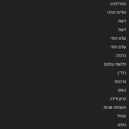
הפרלמנט
פוליטי מדיני
דעות
דעות
עולם יהודי
עולם יהודי
כלכלה
חדשות עסקים
נדל''ן
צרכנות
נשים
הריון ולידה
משפחה וזוגיות
סטייל
נופש