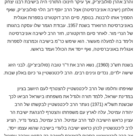
והרב אהרן סולוביצ'יק, אך עיקר חינוכו התורני היה בישיבת רבנו יצחק
אלחנן (ישיבה אוניברסיטה) אצל הרב יוסף דוב הלוי סולוביצ'יק, שאף
הסמיך אותו לרבנות. בנוסף, סיים הרב דוקטורט בספרות אנגלית
באוניברסיטת הרווארד בשנת 1957. עבודת הגמר שלו עסקה בהגותו
של הנרי מור. לאחר סיום הדוקטורט, חזר הרב לישיבה אוניברסיטה
ולימד בה למעלה מעשור. הוא שימש כר"מ בישיבה וכמרצה לספרות
אנגלית באוניברסיטה, ואף ייסד את הכולל ועמד בראשו.
בשנת תש"כ (1960), נשא הרב את ד"ר טובה (סולוביצ'יק). לבני הזוג
שישה ילדים, נכדים ונינים רבים. הרב ליכטנשטיין גר כיום באלון שבות.
שאיפתו וחלומו של הרב ליכטנשטיין להצטרף לעם היושב בציון
במדינת ישראל, ללמד תורה ולגדל את משפחתו בישראל הביאו לכך
שבשנת תשל"א (1971) נעתר הרב ליכטנשטיין לבקשתו של הרב
יהודה עמיטל, עלה לארץ עם משפחתו והצטרף להנהגת ישיבת הר
עציון כראש הישיבה לצד הרב עמיטל. הרב עמיטל, בצעד נדיר, הציע
לרב ליכטנשטיין לכהן כראש ישיבה בלעדי בישיבה שהוא עצמו ייסד,
אך הרב ליכטנשטיין הסכים להצטרף לישיבה רק בתנאי שהרב עמיטל