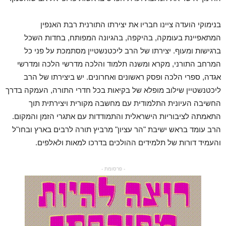
בנימוקי הועדה ציינו חבריו את יצירתו התורנית רבת האנפין
המתאפיינת בעומקה, בהיקפה, בהגיונה המפותח, בחדות השכל
ברגישות ומעוף. יצירתו של הרב ליכטנשטיין מסתמכת על פני כל
המרחב התורני, מקרא ומשנה תלמוד והלכה מדרשי הלכה ומדרשי
אגדה, ספרי הלכה ופסק ראשונים ואחרונים. יש ביצירתו של הרב
ליכטנשטיין שילוב מופלא של בקיאות בכל חדרי התורה, העמקה בדרך
החשיבה העיונית התלמודית עם מחשבה מקורית ויצירתית תוך
התאמתה לציבוריות הישראלית והתמודדות עם אתגרי הזמן והמקום.
הרב עומד בראש ישיבת "הר עציון" מרביץ תורה לרבים בארץ ובחו"ל
והעמיד דורות של תלמידים ההולכים בדרכו למאות ולאלפים.
- פרסומת -