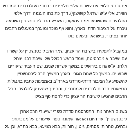
אינטרנטי חלוצי עם עשרות אלפי תלמידים ברחבי העולם (בית המדרש
הווירטואלי ע"ש ישראל קושיצקי). דרך כתיבתו הענפה ודרך אלפי
התלמידים שהושפעו ממנו עמוקות, השפיע הרב ליכטנשטיין השפעה
ניכרת על הציבור הדתי בארץ, והוא אף מוכר ומוערך במעגלים רחבים
יותר בציבור, בישראל ובעולם כולו.
במקביל לתפקידו בישיבת הר עציון, שמר הרב ליכטנשטיין על קשריו
עם ישיבה אוניברסיטה, ועמד בראש הכולל של ישיבת רבנו יצחק
אלחנן ע"ש גרוס בירושלים במשך עשרות שנים, שם העביר שיעורים
שבועיים. במשך כל שנות מגוריו בארץ המשיך הרב ליכטנשטיין
להשפיע על הציבור הדתי-מודרני בארה"ב באמצעות כתביו באנגלית,
הרצאותיו הרבות לרבנים ולמחנכים, והחינוך שהעניק לתלמידי חו"ל
הרבים שהגיעו לישיבת הר עציון כדי להסתופף בצילו.
בשנים האחרונות, התפרסמה סדרת ספרי "שיעורי הרב אהרן
ליכטנשטיין". עד היום ראו אור שמונה ספרי שיעורים על מסכתות:
זבחים, טהרות, פסחים, גיטין, הוריות, בבא מציעא, בבא בתרא, וכן על