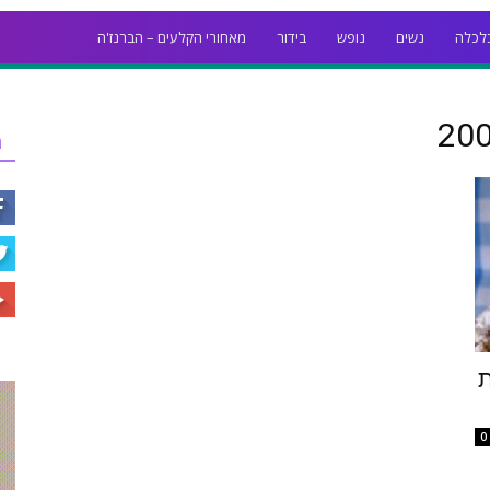
לכלה
נשים
נופש
בידור
מאחורי הקלעים – הברנז'ה
ר
ת
0