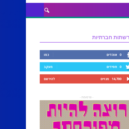
שתות חברתיות
0
אוהדים
כמו
0
חסידים
מעקב
14,700
מנויים
להירשם
- פרסומת -