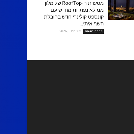
מסעדת ה-RoofTop של מלון
ממילא נפתחת מחדש עם
קונספט קולינרי חדש בהובלת
השף איתי...
אוגוסט 5, 2026
כתבה ראשית