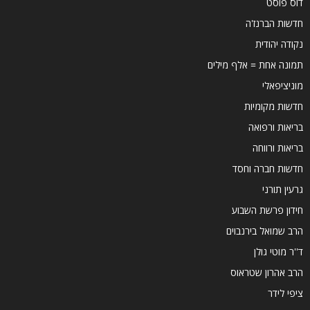
דוס פוסט
חדשות הברנז'ה
נקודה יהודית
תמונה אחת = אלף מילים
מוניציפאלי
חדשות מקומיות
בריאות ורפואה
בריאות ורווחה
חדשות חברה וחסד
גרעין תורני
חידון פרשת השבוע
הרב שמואל בירנבוים
ד''ר מוטי גולן
הרב אהרון שטראוס
ציפי לידר