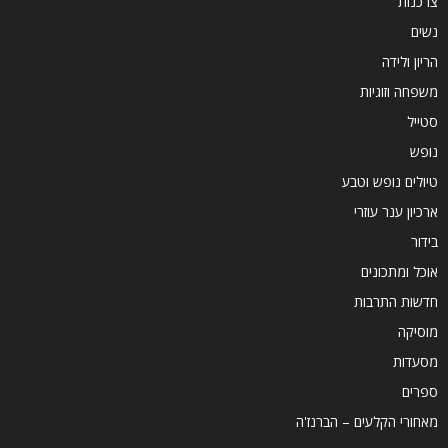
צרכנות
נשים
הריון ולידה
משפחה וזוגיות
סטייל
נופש
טיולים נופש וטבע
ארכיון ענר עוזרי
בידור
אוכל ומתכונים
חדשות התרבות
מוסיקה
מסעדות
ספרים
מאחורי הקלעים – הברנז'ה