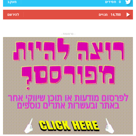
0
חסידים
מעקב
14,700
מנויים
להירשם
- פרסומת -