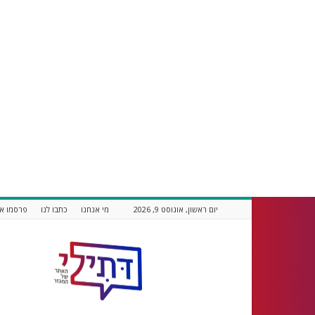
יום ראשון, אוגוסט 9, 2026
מי אנחנו
כתבו לנו
פרסמו אצ
דתילי
אתר
חדשות