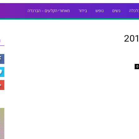
לכלה
נשים
נופש
בידור
מאחורי הקלעים – הברנז'ה
ר
0