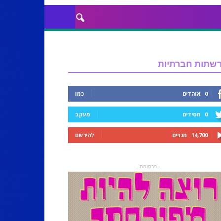
שתות חברתיות
0
אוהדים
כמו
0
חסידים
מעקב
14,700
מנויים
להירשם
- פרסומת -