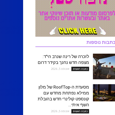
תבות נוספות
לזכרה של רינה שנרב הי"ד:
מצפה חדש נחנך בקידר דרום
אוגוסט 5, 2026
כתבה ראשית
מסעדת ה-RoofTop של מלון
ממילא נפתחת מחדש עם
קונספט קולינרי חדש בהובלת
השף איתי...
אוגוסט 5, 2026
כתבה ראשית