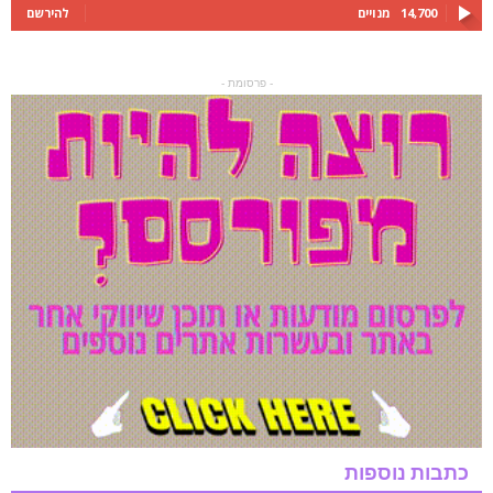
14,700
מנויים
להירשם
- פרסומת -
כתבות נוספות