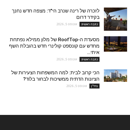
לזכרה של רינה שנרב הי"ד: מצפה חדש נחנך
בקידר דרום
אוגוסט 5, 2026
כתבה ראשית
מסעדת ה-RoofTop של מלון ממילא נפתחת
מחדש עם קונספט קולינרי חדש בהובלת השף
איתי...
אוגוסט 5, 2026
כתבה ראשית
הכי קרוב לבית: למה המשפחות הצעירות של
הציונות הדתית ממשיכות לבחור בלוד?
אוגוסט 5, 2026
נדל''ן