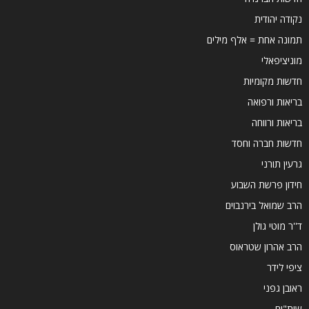
נקודה יהודית
תמונה אחת = אלף מילים
מוניציפאלי
חדשות מקומיות
בריאות ורפואה
בריאות ורווחה
חדשות חברה וחסד
גרעין תורני
חידון פרשת השבוע
הרב שמואל בירנבוים
ד''ר מוטי גולן
הרב אהרון שטראוס
ציפי לידר
ראובן גפני
שות"ים