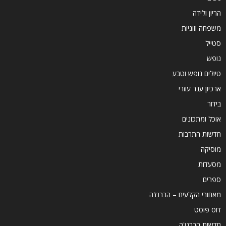
הריון ולידה
משפחה וזוגיות
סטייל
נופש
טיולים נופש וטבע
ארכיון ענר עוזרי
בידור
אוכל ומתכונים
חדשות התרבות
מוסיקה
מסעדות
ספרים
מאחורי הקלעים – הברנז'ה
דוס פוסט
חדשות הברנז'ה