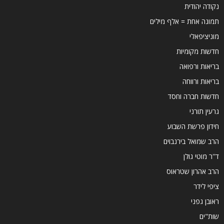
נקודה יהודית
תמונה אחת = אלף מילים
מוניציפאלי
חדשות מקומיות
בריאות ורפואה
בריאות ורווחה
חדשות חברה וחסד
גרעין תורני
חידון פרשת השבוע
הרב שמואל בירנבוים
ד''ר מוטי גולן
הרב אהרון שטראוס
ציפי לידר
ראובן גפני
שות"ים