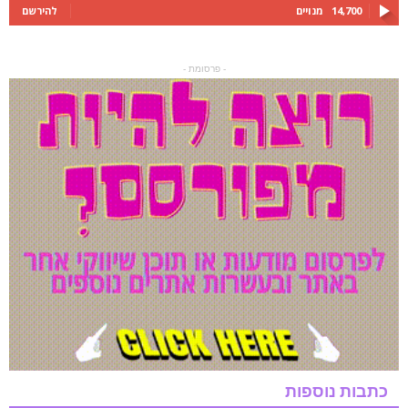
14,700
מנויים
להירשם
- פרסומת -
כתבות נוספות