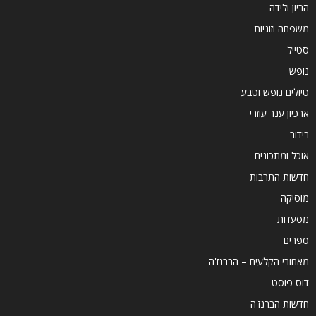
הריון ולידה
משפחה וזוגיות
סטייל
נופש
טיולים נופש וטבע
ארכיון ענר עוזרי
בידור
אוכל ומתכונים
חדשות התרבות
מוסיקה
מסעדות
ספרים
מאחורי הקלעים – הברנז'ה
דוס פוסט
חדשות הברנז'ה