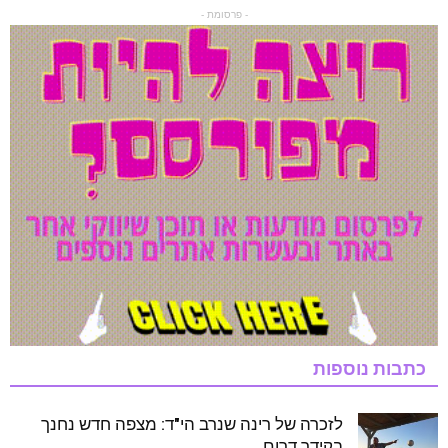
- פרסומת -
כתבות נוספות
לזכרה של רינה שנרב הי"ד: מצפה חדש נחנך
בקידר דרום