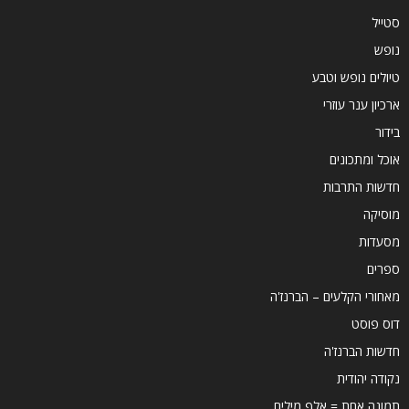
סטייל
נופש
טיולים נופש וטבע
ארכיון ענר עוזרי
בידור
אוכל ומתכונים
חדשות התרבות
מוסיקה
מסעדות
ספרים
מאחורי הקלעים – הברנז'ה
דוס פוסט
חדשות הברנז'ה
נקודה יהודית
תמונה אחת = אלף מילים