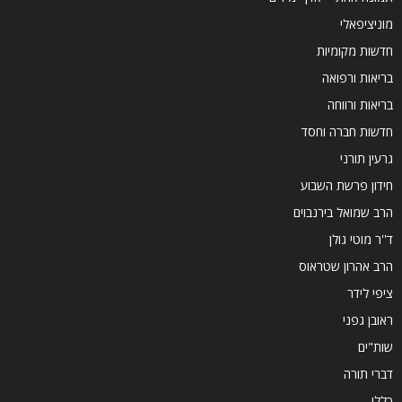
מוניציפאלי
חדשות מקומיות
בריאות ורפואה
בריאות ורווחה
חדשות חברה וחסד
גרעין תורני
חידון פרשת השבוע
הרב שמואל בירנבוים
ד''ר מוטי גולן
הרב אהרון שטראוס
ציפי לידר
ראובן גפני
שות"ים
דברי תורה
כללי