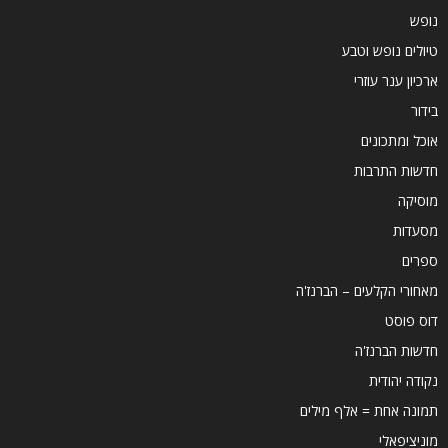
נופש
טיולים נופש וטבע
ארכיון ענר עוזרי
בידור
אוכל ומתכונים
חדשות התרבות
מוסיקה
מסעדות
ספרים
מאחורי הקלעים – הברנז'ה
דוס פוסט
חדשות הברנז'ה
נקודה יהודית
תמונה אחת = אלף מילים
מוניציפאלי