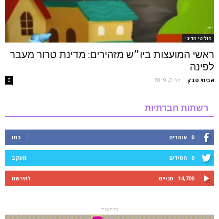
פוליטי מדיני
ראשי המועצות ביו״ש מזהירים: מדינת טרור מעבר
לפינה
אביחי טבק
-
יולי 2, 2019
0
רשתות חברתיות
0
אוהדים
כמו
0
חסידים
מעקב
14,700
מנויים
להירשם
- פרסומת -