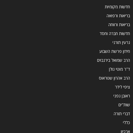
חדשות מקומיות
בריאות ורפואה
בריאות ורווחה
חדשות חברה וחסד
גרעין תורני
חידון פרשת השבוע
הרב שמואל בירנבוים
ד''ר מוטי גולן
הרב אהרון שטראוס
ציפי לידר
ראובן גפני
שות"ים
דברי תורה
כללי
ארכיון