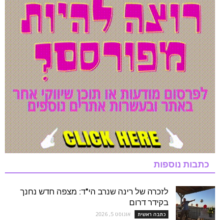
כתבות נוספות
לזכרה של רינה שנרב הי"ד: מצפה חדש נחנך
בקידר דרום
אוגוסט 5, 2026
כתבה ראשית