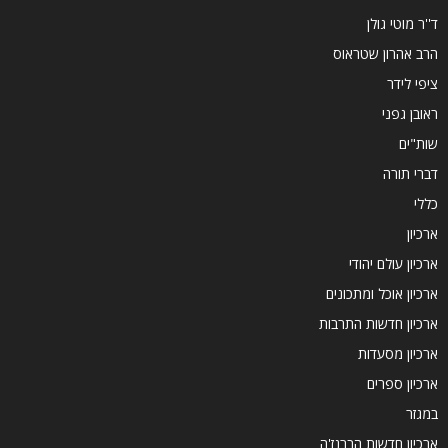
ד''ר מוטי גולן
הרב אהרון שטראוס
ציפי לידר
ראובן גפני
שות"ים
דברי תורה
כללי
ארכיון
ארכיון עולם יהודי
ארכיון אוכל ומתכונים
ארכיון חדשות התרבות
ארכיון מסעדות
ארכיון ספרים
במגזר
ארכיון חדשות הברנז'ה