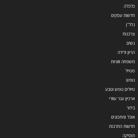
כלכלה
חדשות עסקים
נדל''ן
צרכנות
נשים
הריון ולידה
משפחה וזוגיות
סטייל
נופש
טיולים נופש וטבע
ארכיון ענר עוזרי
בידור
אוכל ומתכונים
חדשות התרבות
מוסיקה