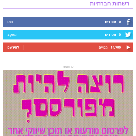
רשתות חברתיות
0
אוהדים
כמו
0
חסידים
מעקב
14,700
מנויים
להירשם
- פרסומת -