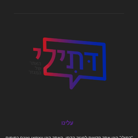
עלינו
"דתילי" הינו אתר חדשות למגזר הדתי. האתר הינו עצמאי ואינם כפופים