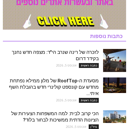
כתבות נוספות
לזכרה של רינה שנרב הי"ד: מצפה חדש נחנך
בקידר דרום
אוגוסט 5, 2026
כתבה ראשית
מסעדת ה-RoofTop של מלון ממילא נפתחת
מחדש עם קונספט קולינרי חדש בהובלת השף
איתי...
אוגוסט 5, 2026
כתבה ראשית
הכי קרוב לבית: למה המשפחות הצעירות של
הציונות הדתית ממשיכות לבחור בלוד?
אוגוסט 5, 2026
נדל''ן