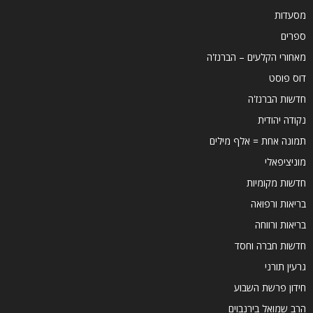
מסעדות
ספרים
מאחורי הקלעים – הברנז'ה
דוס פוסט
חדשות הברנז'ה
נקודה יהודית
תמונה אחת = אלף מילים
מוניציפאלי
חדשות מקומיות
בריאות ורפואה
בריאות ורווחה
חדשות חברה וחסד
גרעין תורני
חידון פרשת השבוע
הרב שמואל בירנבוים