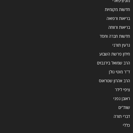
מוניציפאלי
חדשות מקומיות
בריאות ורפואה
בריאות ורווחה
חדשות חברה וחסד
גרעין תורני
חידון פרשת השבוע
הרב שמואל בירנבוים
ד''ר מוטי גולן
הרב אהרון שטראוס
ציפי לידר
ראובן גפני
שות"ים
דברי תורה
כללי