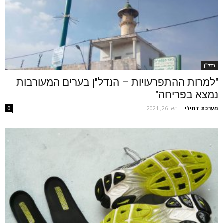
נדל''ן
"למרות ההתפרעויות – הנדל"ן בערים המעורבות
נמצא בפריחה"
מערכת דתילי
-
מאי 26, 2021
0