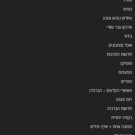
נופש
טיולים נופש וטבע
ארכיון ענר עוזרי
בידור
אוכל ומתכונים
חדשות התרבות
מוסיקה
מסעדות
ספרים
מאחורי הקלעים – הברנז'ה
דוס פוסט
חדשות הברנז'ה
נקודה יהודית
תמונה אחת = אלף מילים