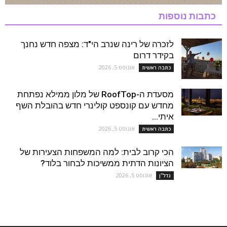
כתבות נוספות
לזכרה של רינה שנרב הי"ד: מצפה חדש נחנך
בקידר דרום
אוגוסט 5, 2026
כתבה ראשית
מסעדת ה-RoofTop של מלון ממילא נפתחת
מחדש עם קונספט קולינרי חדש בהובלת השף
איתי...
אוגוסט 5, 2026
כתבה ראשית
הכי קרוב לבית: למה המשפחות הצעירות של
הציונות הדתית ממשיכות לבחור בלוד?
אוגוסט 5, 2026
נדל''ן