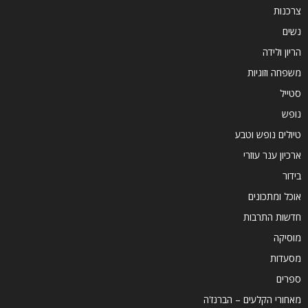
צרכנות
נשים
הריון ולידה
משפחה וזוגיות
סטייל
נופש
טיולים נופש וטבע
ארכיון ענר עוזרי
בידור
אוכל ומתכונים
חדשות התרבות
מוסיקה
מסעדות
ספרים
מאחורי הקלעים – הברנז'ה