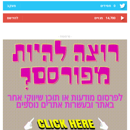
0
חסידים
מעקב
14,700
מנויים
להירשם
- פרסומת -