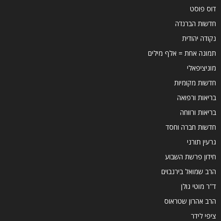
דוס פוסט
חדשות הברנז'ה
נקודה יהודית
תמונה אחת = אלף מילים
מוניציפאלי
חדשות מקומיות
בריאות ורפואה
בריאות ורווחה
חדשות חברה וחסד
גרעין תורני
חידון פרשת השבוע
הרב שמואל בירנבוים
ד''ר מוטי גולן
הרב אהרון שטראוס
ציפי לידר