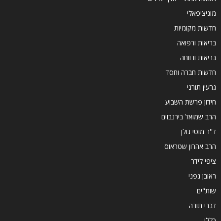
מוניציפאלי
חדשות מקומיות
בריאות ורפואה
בריאות ורווחה
חדשות חברה וחסד
גרעין תורני
חידון פרשת השבוע
הרב שמואל בירנבוים
ד''ר מוטי גולן
הרב אהרון שטראוס
ציפי לידר
ראובן גפני
שות"ים
דברי תורה
כללי