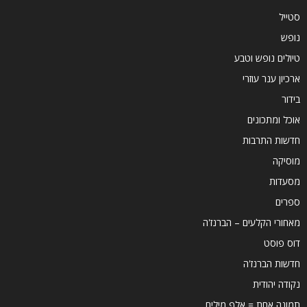
סטייל
נופש
טיולים נופש וטבע
ארכיון ענר עוזרי
בידור
אוכל ומתכונים
חדשות התרבות
מוסיקה
מסעדות
ספרים
מאחורי הקלעים – הברנז'ה
דוס פוסט
חדשות הברנז'ה
נקודה יהודית
תמונה אחת = אלף מילים