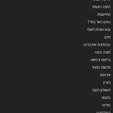
כתבה ראשית
התיישבות
נופש כשר בחו"ל
צבא ושרות לאומי
חינוך
טכנולוגיה ואינטרנט
תזונה נכונה
בריאות ורפואה
חדשות המגזר
אירועים
בארץ
השאלון הקצר
כתבות
פוליטי
הפרלמנט