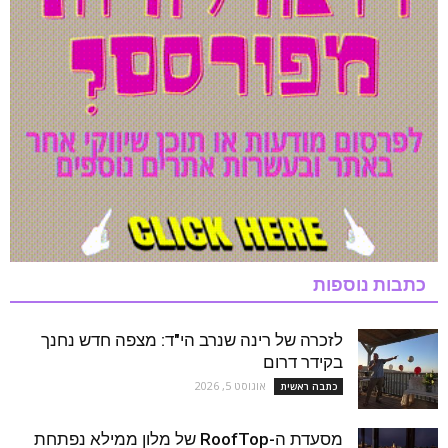
כתבות נוספות
לזכרה של רינה שנרב הי"ד: מצפה חדש נחנך
בקידר דרום
אוגוסט 5, 2026
כתבה ראשית
מסעדת ה-RoofTop של מלון ממילא נפתחת