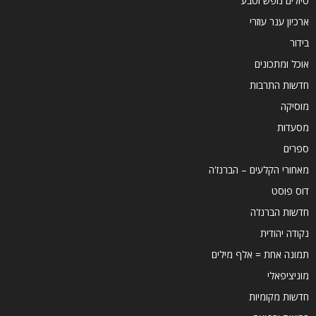
טיולים נופש וטבע
ארכיון ענר עוזרי
בידור
אוכל ומתכונים
חדשות התרבות
מוסיקה
מסעדות
ספרים
מאחורי הקלעים – הברנז'ה
דוס פוסט
חדשות הברנז'ה
נקודה יהודית
תמונה אחת = אלף מילים
מוניציפאלי
חדשות מקומיות