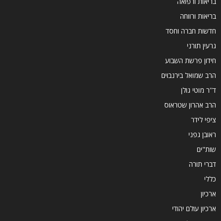
בריאות ורפואה
בריאות ורווחה
חדשות חברה וחסד
גרעין תורני
חידון פרשת השבוע
הרב שמואל בירנבוים
ד''ר מוטי גולן
הרב אהרון שטראוס
ציפי לידר
ראובן גפני
שות"ים
דברי תורה
כללי
ארכיון
ארכיון עולם יהודי