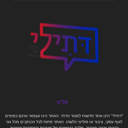
עלינו
"דתילי" הינו אתר חדשות למגזר הדתי. האתר הינו עצמאי ואינם כפופים
לגוף עסקי, ציבור או פוליטי כלשהו. האתר פתוח לכל הכותבים מכל גוני
הקשת ואיננו מצונזר, מלבד בנושאים של פגיעות והשמצות אישיות.