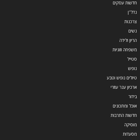
חדשות עסקים
נדל''ן
צרכנות
נשים
הריון ולידה
משפחה וזוגיות
סטייל
נופש
טיולים נופש וטבע
ארכיון ענר עוזרי
בידור
אוכל ומתכונים
חדשות התרבות
מוסיקה
מסעדות