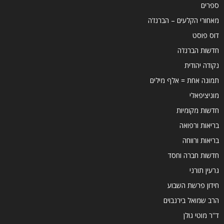
ספרים
מאחורי הקלעים – הברנז'ה
דוס פוסט
חדשות הברנז'ה
נקודה יהודית
תמונה אחת = אלף מילים
מוניציפאלי
חדשות מקומיות
בריאות ורפואה
בריאות ורווחה
חדשות חברה וחסד
גרעין תורני
חידון פרשת השבוע
הרב שמואל בירנבוים
ד''ר מוטי גולן