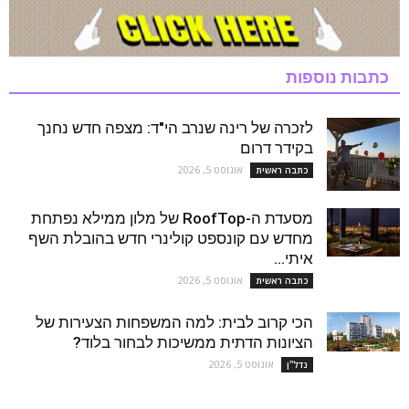
כתבות נוספות
לזכרה של רינה שנרב הי"ד: מצפה חדש נחנך
בקידר דרום
אוגוסט 5, 2026
כתבה ראשית
מסעדת ה-RoofTop של מלון ממילא נפתחת
מחדש עם קונספט קולינרי חדש בהובלת השף
איתי...
אוגוסט 5, 2026
כתבה ראשית
הכי קרוב לבית: למה המשפחות הצעירות של
הציונות הדתית ממשיכות לבחור בלוד?
אוגוסט 5, 2026
נדל''ן