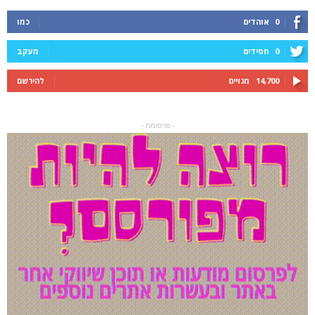
0
אוהדים
כמו
0
חסידים
מעקב
14,700
מנויים
להירשם
- פרסומת -