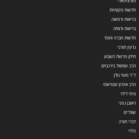
מוניציפאלי
חדשות מקומיות
בריאות ורפואה
בריאות ורווחה
חדשות חברה וחסד
גרעין תורני
חידון פרשת השבוע
הרב שמואל בירנבוים
ד''ר מוטי גולן
הרב אהרון שטראוס
ציפי לידר
ראובן גפני
שות"ים
דברי תורה
כללי