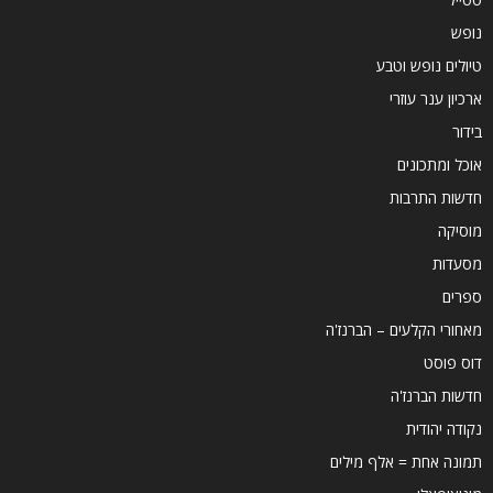
נופש
טיולים נופש וטבע
ארכיון ענר עוזרי
בידור
אוכל ומתכונים
חדשות התרבות
מוסיקה
מסעדות
ספרים
מאחורי הקלעים – הברנז'ה
דוס פוסט
חדשות הברנז'ה
נקודה יהודית
תמונה אחת = אלף מילים