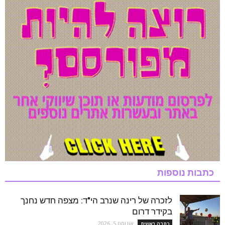
כתבות נוספות
לזכרה של רינה שנרב הי"ד: מצפה חדש נחנך
בקידר דרום
אוגוסט 5, 2026
כתבה ראשית