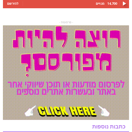
14,700
מנויים
להירשם
- פרסומת -
כתבות נוספות