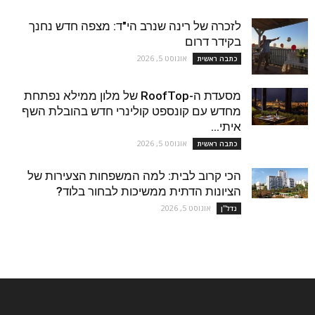
לזכרה של רינה שנרב הי"ד: מצפה חדש נחנך
בקידר דרום
אוגוסט 5, 2026
כתבה ראשית
מסעדת ה-RoofTop של מלון ממילא נפתחת
מחדש עם קונספט קולינרי חדש בהובלת השף
איתי...
אוגוסט 5, 2026
כתבה ראשית
הכי קרוב לבית: למה המשפחות הצעירות של
הציונות הדתית ממשיכות לבחור בלוד?
אוגוסט 5, 2026
נדל''ן