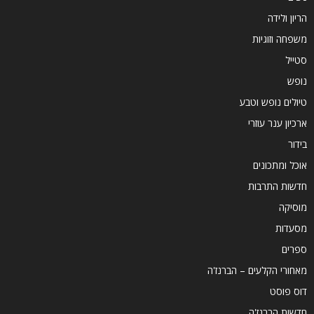
הריון ולידה
משפחה וזוגיות
סטייל
נופש
טיולים נופש וטבע
ארכיון ענר עוזרי
בידור
אוכל ומתכונים
חדשות התרבות
מוסיקה
מסעדות
ספרים
מאחורי הקלעים – הברנז'ה
דוס פוסט
חדשות הברנז'ה