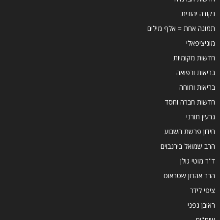
נקודה יהודית
תמונה אחת = אלף מילים
מוניציפאלי
חדשות מקומיות
בריאות ורפואה
בריאות ורווחה
חדשות חברה וחסד
גרעין תורני
חידון פרשת השבוע
הרב שמואל בירנבוים
ד''ר מוטי גולן
הרב אהרון שטראוס
ציפי לידר
ראובן גפני
שות"ים