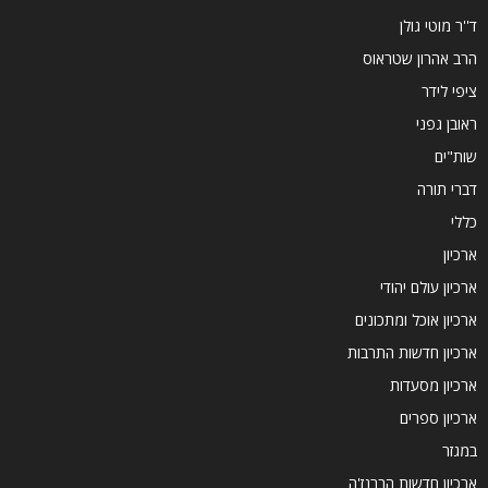
ד''ר מוטי גולן
הרב אהרון שטראוס
ציפי לידר
ראובן גפני
שות"ים
דברי תורה
כללי
ארכיון
ארכיון עולם יהודי
ארכיון אוכל ומתכונים
ארכיון חדשות התרבות
ארכיון מסעדות
ארכיון ספרים
במגזר
ארכיון חדשות הברנז'ה