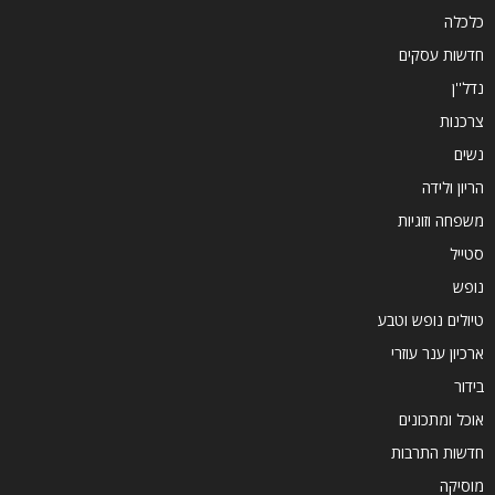
כלכלה
חדשות עסקים
נדל''ן
צרכנות
נשים
הריון ולידה
משפחה וזוגיות
סטייל
נופש
טיולים נופש וטבע
ארכיון ענר עוזרי
בידור
אוכל ומתכונים
חדשות התרבות
מוסיקה