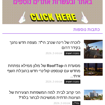
כתבות נוספות
לזכרה של רינה שנרב הי"ד: מצפה חדש נחנך
בקידר דרום
אוגוסט 5, 2026
כתבה ראשית
מסעדת ה-RoofTop של מלון ממילא נפתחת
מחדש עם קונספט קולינרי חדש בהובלת השף
איתי...
אוגוסט 5, 2026
כתבה ראשית
הכי קרוב לבית: למה המשפחות הצעירות של
הציונות הדתית ממשיכות לבחור בלוד?
אוגוסט 5, 2026
נדל''ן