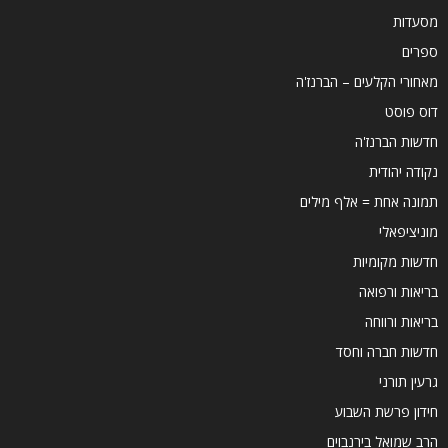
מסעדות
ספרים
מאחורי הקלעים – הברנז'ה
דוס פוסט
חדשות הברנז'ה
נקודה יהודית
תמונה אחת = אלף מילים
מוניציפאלי
חדשות מקומיות
בריאות ורפואה
בריאות ורווחה
חדשות חברה וחסד
גרעין תורני
חידון פרשת השבוע
הרב שמואל בירנבוים