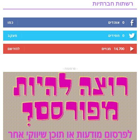
רשתות חברתיות
0
אוהדים
כמו
0
חסידים
מעקב
14,700
מנויים
להירשם
- פרסומת -