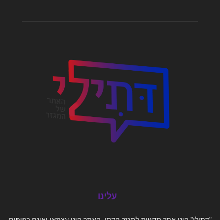
עלינו
"דתילי" הינו אתר חדשות למגזר הדתי. האתר הינו עצמאי ואינם כפופים