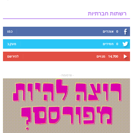
רשתות חברתיות
0
אוהדים
כמו
0
חסידים
מעקב
14,700
מנויים
להירשם
- פרסומת -