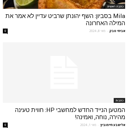
כתבה ראשית
Mila בסביון: השף יהונתן שרביט עדיין לא אמר את
המילה האחרונה
אביחי טבק
-
מאי 8, 2024
0
כתבות
המטען הנייד החדש למחשבי HP: חווית טעינה
מהירה, נוחה, ואמינה!
‫אלישבע חיימוביץ
-
מאי 1, 2024
0