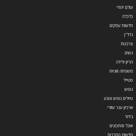
עולם יהודי
כלכלה
חדשות עסקים
נדל''ן
צרכנות
נשים
הריון ולידה
משפחה וזוגיות
סטייל
נופש
טיולים נופש וטבע
ארכיון ענר עוזרי
בידור
אוכל ומתכונים
חדשות התרבות