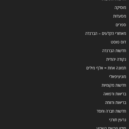
מוסיקה
מסעדות
ספרים
מאחורי הקלעים – הברנז'ה
דוס פוסט
חדשות הברנז'ה
נקודה יהודית
תמונה אחת = אלף מילים
מוניציפאלי
חדשות מקומיות
בריאות ורפואה
בריאות ורווחה
חדשות חברה וחסד
גרעין תורני
חידון פרשת השבוע