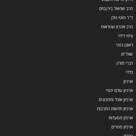
הרב שמואל בירנבוים
ד''ר מוטי גולן
הרב אהרון שטראוס
ציפי לידר
ראובן גפני
שות"ים
דברי תורה
כללי
ארכיון
ארכיון עולם יהודי
ארכיון אוכל ומתכונים
ארכיון חדשות התרבות
ארכיון מסעדות
ארכיון ספרים
במגזר