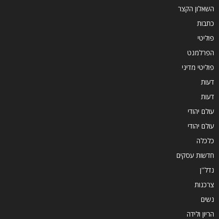
השאלון הקצר
כתבות
פוליטי
הפרלמנט
פוליטי מדיני
דעות
דעות
עולם יהודי
עולם יהודי
כלכלה
חדשות עסקים
נדל''ן
צרכנות
נשים
הריון ולידה