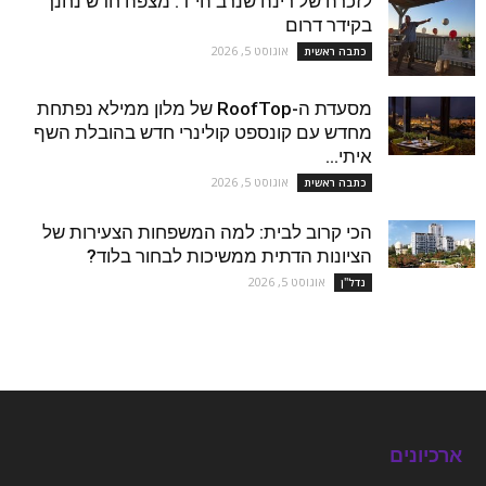
לזכרה של רינה שנרב הי"ד: מצפה חדש נחנך
בקידר דרום
אוגוסט 5, 2026
כתבה ראשית
מסעדת ה-RoofTop של מלון ממילא נפתחת
מחדש עם קונספט קולינרי חדש בהובלת השף
איתי...
אוגוסט 5, 2026
כתבה ראשית
הכי קרוב לבית: למה המשפחות הצעירות של
הציונות הדתית ממשיכות לבחור בלוד?
אוגוסט 5, 2026
נדל''ן
ארכיונים