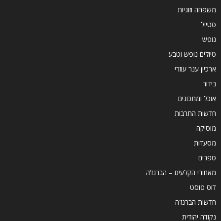
משפחה וזוגיות
סטייל
נופש
טיולים נופש וטבע
ארכיון ענר עוזרי
בידור
אוכל ומתכונים
חדשות התרבות
מוסיקה
מסעדות
ספרים
מאחורי הקלעים – הברנז'ה
דוס פוסט
חדשות הברנז'ה
נקודה יהודית