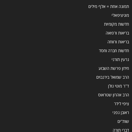
תמונה אחת = אלף מילים
מוניציפאלי
חדשות מקומיות
בריאות ורפואה
בריאות ורווחה
חדשות חברה וחסד
גרעין תורני
חידון פרשת השבוע
הרב שמואל בירנבוים
ד''ר מוטי גולן
הרב אהרון שטראוס
ציפי לידר
ראובן גפני
שות"ים
דברי תורה