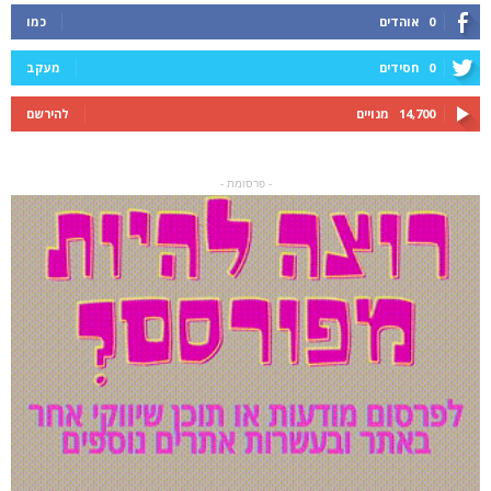
0
אוהדים
כמו
0
חסידים
מעקב
14,700
מנויים
להירשם
- פרסומת -