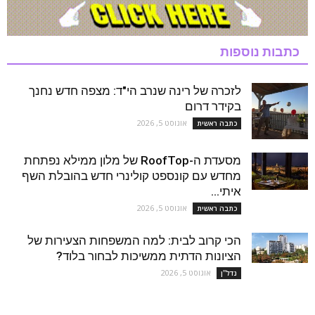
כתבות נוספות
לזכרה של רינה שנרב הי"ד: מצפה חדש נחנך
בקידר דרום
אוגוסט 5, 2026
כתבה ראשית
מסעדת ה-RoofTop של מלון ממילא נפתחת
מחדש עם קונספט קולינרי חדש בהובלת השף
איתי...
אוגוסט 5, 2026
כתבה ראשית
הכי קרוב לבית: למה המשפחות הצעירות של
הציונות הדתית ממשיכות לבחור בלוד?
אוגוסט 5, 2026
נדל''ן