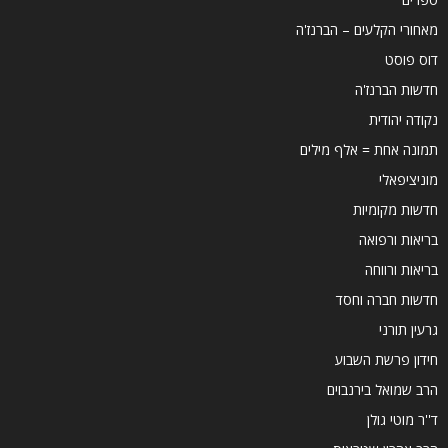
מאחורי הקלעים – הברנז'ה
דוס פוסט
חדשות הברנז'ה
נקודה יהודית
תמונה אחת = אלף מילים
מוניציפאלי
חדשות מקומיות
בריאות ורפואה
בריאות ורווחה
חדשות חברה וחסד
גרעין תורני
חידון פרשת השבוע
הרב שמואל בירנבוים
ד''ר מוטי גולן