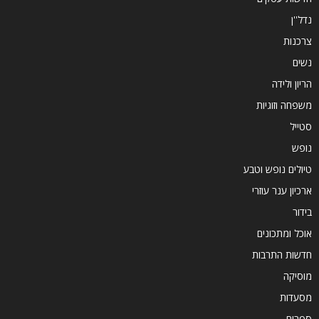
נדל''ן
צרכנות
נשים
הריון ולידה
משפחה וזוגיות
סטייל
נופש
טיולים נופש וטבע
ארכיון ענר עוזרי
בידור
אוכל ומתכונים
חדשות התרבות
מוסיקה
מסעדות
ספרים