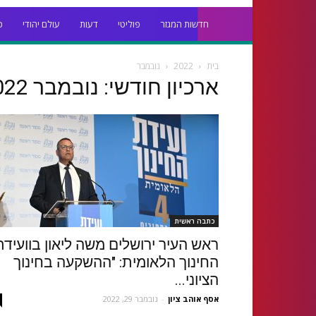
חדשות המגזר
פוליטי
דעות
עולם יהודי
כ
בית
2022
נובמבר
ארכיון חודשי: נובמבר 2022
כתבה ראשית
ראש העיר ירושלים משה ליאון בוועידת
החינוך הלאומית: "ההשקעה בחינוך
הציוני...
אסף אוהב ציון
-
נובמבר 29, 2022