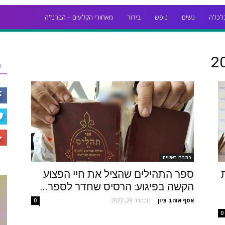
לכלה
נשים
נופש
בידור
מאחורי הקלעים – הברנז'ה
ר
כתבה ראשית
ספר התהילים שהציל את חיי הפצוע
הקשה בפיגוע: הרסיס שחדר לספר...
אסף אוהב ציון
-
נובמבר 29, 2022
0
0