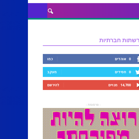
שתות חברתיות
0
אוהדים
כמו
0
חסידים
מעקב
14,700
מנויים
להירשם
- פרסומת -