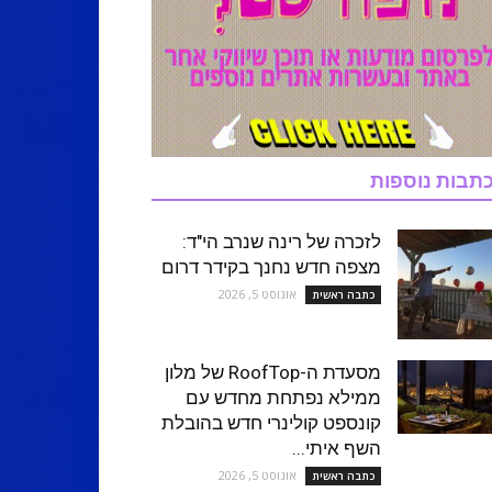
תבות נוספות
לזכרה של רינה שנרב הי"ד:
מצפה חדש נחנך בקידר דרום
אוגוסט 5, 2026
כתבה ראשית
מסעדת ה-RoofTop של מלון
ממילא נפתחת מחדש עם
קונספט קולינרי חדש בהובלת
השף איתי...
אוגוסט 5, 2026
כתבה ראשית