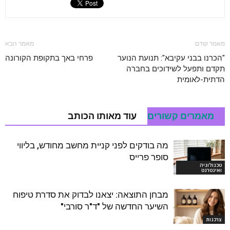
מאמר קודם
מאמר הבא
"הכרנו בבני עקיבא": תנועת הנוער
פרחי באך בתקופת הקורונה
תקדם ותפעל לשידוכים בחברה
הדתית-לאומית
מאמרים קשורים
עוד מאותו הכותב
מה בודקים לפני קניית מחשב מחודש, בליווי
סופר פרייס
טכנולוגיה
ואינטרנט
מבחן התוצאה: יצאנו לבדוק את סדרת טיפוח
השיער החדשה של "ד"ר סורבי"
צרכנות