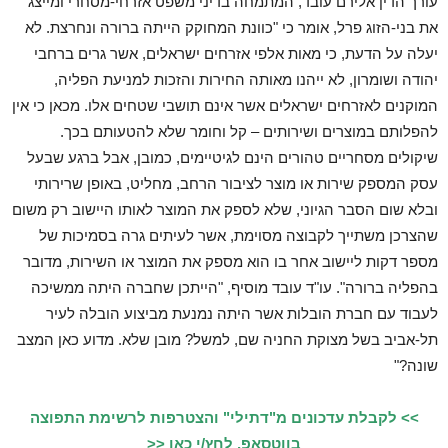
עורך הדין אלירם עובד, המתמחה בדיני משפט אזרחי-מסחרי ומייצג
את בני-הזוג פרל, אומר כי "כוונת המחוקק הייתה ברורה ונחרצת. לא
יעלה על הדעת, כי מאות אלפי אזרחים ישראלים, אשר גרים ברחבי
יהודה ושומרון, לא ייהנו מאותה החירות והזכות למניעת הפליה,
המוקנים לאזרחים ישראלים אשר אינם תושבי שטחים אלו. מכאן כי אין
להפלותם במוצרים ושירותים – קל וחומר שלא להטעותם בכך.
שיקולים מסחריים טהורים הינם לגיטיימים, כמובן, אבל ברגע שבעל
עסק המספק שירות או מוצר לציבור הרחב, מחליט, באופן שרירותי
ובלא שום הסבר הגיוני, שלא לספק את המוצר לאותו היישוב רק משום
שהצרכן משתייך לקבוצה מסוימת, אשר לעיתים גרה בסמיכות של
מספר דקות ליישוב אחר בו הוא מספק את המוצר או השירות, מדובר
בהפליה ברורה". עו"ד עובד מוסיף, "הייתכן שחברה היתה ממשיכה
לעבוד עם חברת הובלות אשר היתה נמנעת מביצוע הובלה לעיר
תל-אביב בשל מצוקת החניה שם, למשל? מובן שלא. מדוע כאן המצב
שונה?"
>> לקבלת עדכונים מ"דתילי" והצטרפות לרשימת התפוצה
בווטסאפ, לחץ/י כאן <<