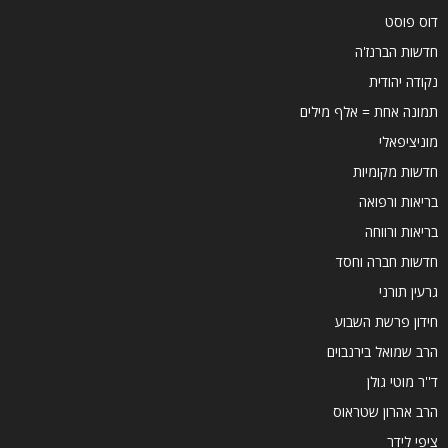
דוס פוסט
חדשות הברנז'ה
נקודה יהודית
תמונה אחת = אלף מילים
מוניציפאלי
חדשות מקומיות
בריאות ורפואה
בריאות ורווחה
חדשות חברה וחסד
גרעין תורני
חידון פרשת השבוע
הרב שמואל בירנבוים
ד''ר מוטי גולן
הרב אהרון שטראוס
ציפי לידר