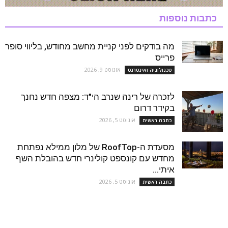
כתבות נוספות
מה בודקים לפני קניית מחשב מחודש, בליווי סופר
פרייס
אוגוסט 9, 2026
טכנולוגיה ואינטרנט
לזכרה של רינה שנרב הי"ד: מצפה חדש נחנך
בקידר דרום
אוגוסט 5, 2026
כתבה ראשית
מסעדת ה-RoofTop של מלון ממילא נפתחת
מחדש עם קונספט קולינרי חדש בהובלת השף
איתי...
אוגוסט 5, 2026
כתבה ראשית