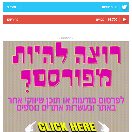
0
חסידים
מעקב
14,700
מנויים
להירשם
- פרסומת -