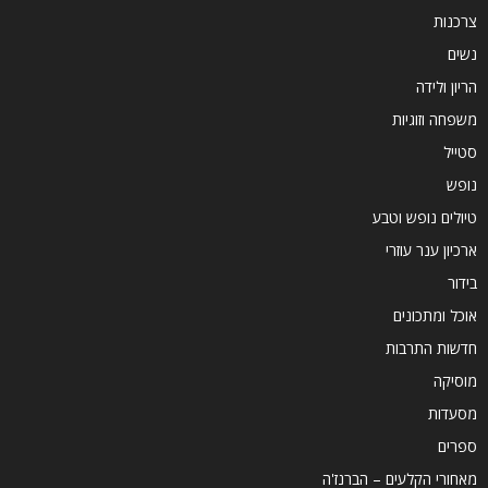
צרכנות
נשים
הריון ולידה
משפחה וזוגיות
סטייל
נופש
טיולים נופש וטבע
ארכיון ענר עוזרי
בידור
אוכל ומתכונים
חדשות התרבות
מוסיקה
מסעדות
ספרים
מאחורי הקלעים – הברנז'ה