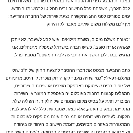
במסגרת מבצע לפני חג הפסח אשר במסגרתו פורסם "משלוח חינם
לכל הארץ", משפחת פרל מהישוב נריה החליטו לרכוש תנור חדש.
ימים ספורים לפני החג התקשרה נציגת שירות של החברה והודיעה:
אין לכם משלוח משום שאתם מעבר לקו הירוק.
"כאזרח משלם מיסים, משרת מילואים ואיש קבע לשעבר, לא ייתכן
שאהיה אזרח סוג ב'. כשיש חברה בישראל שמפלה מתנחלים, אני
מרגיש נבגד. לכן הגשנו את התביעה לבית המשפט" מסביר פרל.
כתב התביעה מצטט את דברי ההסבר להצעת החוק של ח"כ שולי
מועלם-רפאלי: "כמי שחיה מעבר לקו הירוק מוכרת לי היטב מדיניותם
של גופים רבים שעיסוקם באספקת מוצרים או שירותים ציבוריים,
המפלים קבוצות רחבות באוכלוסייה באספקת המוצר או השירות
הציבורי, וזאת על בסיס מקום המגורים של הלקוח. זו הפליה שלא
מתקיימת במקום העסק, אלא כזאת שמבקשת כלל לא להגיע לבית
הלקוח. לעיתים השירותים או המוצרים אינם מסופקים לאוכלוסיות
המתגוררות באזורים מסוימים, דוגמת היישובים היהודיים ביהודה
ושומרון או הכפרים והיישובים בפריפריה הרחוקה. לעיתים השירותים