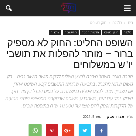
בית
כלכלה
חוק ומשפט
כלכלה
חוק ומשפט
חדשות המגזר
התיישבות
צרכנות
השופט החליט: החוק לא מספיק
ברור – מותר להפלות את תושבי
יו"ש במשלוחים
חברת מוצרי חשמל סירבה לבצע משלוח ללקוח תושב הישוב נריה – רק
משום שהוא מתנחל. בתביעה שהגישו התושבים קבע השופט אהרן
אורנשטיין: מותר לבצע אפליה במשלוחים על בסיס הבדל בין צידי הקו
הירוק. יחד עם זאת, השתכנע השופט שבמקרה הספציפי היתה הטעיה
של הלקוחות ופסק להם פיצוי של 10,000 ש"ח בתוספת שכ"ט.
על ידי
אביחי טבק
-
ינואר 5, 2021