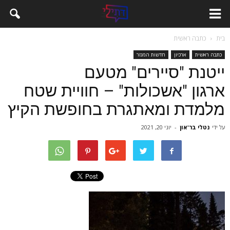
בית
כתבה ראשית
כתבה ראשית
ארכיון
חדשות המגזר
ייטנת "סיירים" מטעם
ארגון "אשכולות" – חוויית שטח
מלמדת ומאתגרת בחופשת הקיץ
על ידי
נטלי בר־און
-
יוני 20, 2021