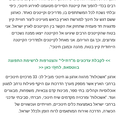
רבים בכדי להפוך את קייטנת הסיירים מטעמנו לאירוע חינוכי, כיפי
ובלתי נשכח לכל המשתתפים בו, מדריכים וקייטנים כאחד. כארגון
ששם דגש על חינוך למורשת הארץ בראש מעיינינו ליצור חוויית קיץ
פדגוגית חד פעמית שתחזק את הקשר בין הקייטנים לארץ ישראל. אני
בטוח שהקייטנים הרבים שיגיעו אל הקייטנה ייצאו ממנה נשכרים
ומרוצים, וכך גם הוריהם. אני מאחל לקייטנים ולמדריכי הקייטנה
הייחודית קיץ בטוח, מהנה וכמובן חינוכי".
>> לקבלת עדכונים מ"דתילי" והצטרפות לרשימת התפוצה
בווטסאפ, לחץ/י כאן <<
ארגון "אשכולות" מהווה ארגון גג חינוכי מוביל לכ- 33 מרכזים חינוכיים
ברחבי הארץ אשר מספק מערך הדרכות עם היקף פעילות נרחב למגוון
אוכלוסיות וקהלים: בתי ספר, מכינות קדם צבאיות, משפחות, מבוגרים
ועוד. "אשכולות" ומרכזיה מקדמים שיח חינוכי, חברתי, סביבתי עדכני
ברחבי ישראל באמצעות כלים חינוכיים, חווייתיים ועכשוויים של
הכשרה, הדרכה ואירוח המותאמים לרוח הזמן ולכלל ישראל.