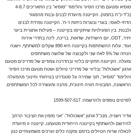
סוסיא ומטעם מרכז הסיור והלימוד "סוסיא" בין התאריכים 4-8.7
(כ"ד-כ"ח בתמוז). הקייטנה מיועדת לבנים ובנות מהמגזר
הדתי-לאומי, בוגרי ובוגרות כיתות ז'-ח'. הקייטנה נפרדת לבנים
ולבנות. בין הפעילויות שיתקיימו בקייטנה – פעילות אתגרית ביער
יתיר, ODT, יום הישרדות, שדאות, בריכה, לינה בחדרי אירוח
ועוד. עלות ההשתתפות בקייטנה היא 890 שקלים למשתתף, וישנה
הנחה של 5% לאח שני ולקבוצה של שלושה משתתפים
ומעלה. הקייטנה תתקיים בליווי ובהדרכה צמודים של מדריכים מטעם
ארגון "אשכולות" ובליווי של מדריכי טיולים ושטח מטעם מרכז הסיור
והלימוד "סוסיא", תוך שמירה על סטנדרט בטיחותי וחינוכי מהמעלה
הראשונה, המבטיח חוויה חינוכית, מהנה ומעשירה לכל המשתתפים.
לפרטים נוספים ולהרשמה: 1599-507-517
אדיר וישניה, מנכ"ל ארגון "אשכולות": "אני מזמין את הציבור הרחב
להירשם ולהשתתף בקייטנה הייחודית מטעמנו. קייטנה זו מיועדת
לכאלה שרוח הטיולים בדמם ומקנה כלים וערכים משמעותיים כגון