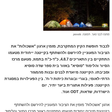
מחנה לבני נוער. תמונה: pexels
לכבוד חופשת הקיץ המתקרבת, מזמין ארגון "אשכולות" את
הציבור המעוניין להירשם ולהשתתף בקייטנה ייחודית מטעמו
התתקיים בין התאריכים 4.8.7, כ"ד-כ"ח בתמוז, מטעם מרכז
הסיור והלימוד "סוסיא" באזור בית ספר שדה סוסיא
וסביבתו. הקייטנה מיועדת לבנים ובנות מהמגזר
הדתי-לאומי, בוגרי ובוגרות כיתות ז'-ח'. בין הפעילויות במסגרת
הקייטנה: פעילות אתגרית ביער יתיר, יום
הישרדות, שדאות, ODT ועוד.
ארגון "אשכולות" מזמין את הציבור המעוניין להירשם ולהשתתף
בקייטנת סיירים ייחודית מטעמו התתקיים באזור מרכז הסיור והלימוד