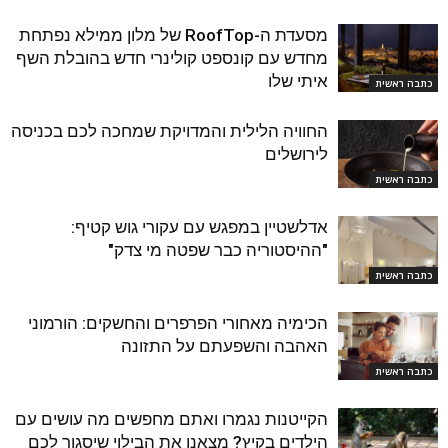
מסעדת ה-RoofTop של מלון ממילא נפתחת
מחדש עם קונספט קולינרי חדש בהובלת השף
איתי שלו
כתבה ראשית
החוויה הלילית והמדויקת שמחכה לכם בכניסה
לירושלים
כתבה ראשית
אדלשטיין במפגש עם עקורי גוש קטיף:
"ההיסטוריה כבר שפטה מי צדק"
כתבה ראשית
הכימיה מאחורי הפרפרים והחשקים: הורמוני
האהבה והשפעתם על התזונה
כתבה ראשית
הקייטנות נגמרו ואתם מחפשים מה עושים עם
הילדים בקיץ? מצאנו את הבילוי שיסגור לכם