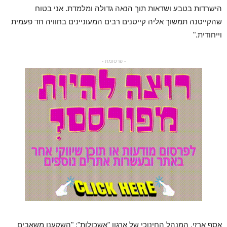
הישרדות בטבע ושדאות תוך הנאה גדולה ומלמדת. אני בטוח
שהקייטנה תמשוך אליה קייטנים רבים המעוניינים בחוויה חד פעמית
וייחודית."
- פרסומת -
אסף ארזי, המנהל החינוכי של ארגון "אשכולות": "השקענו משאבים