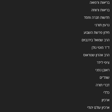
בריאות ורפואה
בריאות ורווחה
חדשות חברה וחסד
גרעין תורני
חידון פרשת השבוע
הרב שמואל בירנבוים
ד''ר מוטי גולן
הרב אהרון שטראוס
ציפי לידר
ראובן גפני
שות"ים
דברי תורה
כללי
ארכיון
ארכיון עולם יהודי