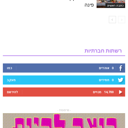
פינה
כתבה ראשית
רשתות חברתיות
0
אוהדים
כמו
0
חסידים
מעקב
14,700
מנויים
להירשם
- פרסומת -