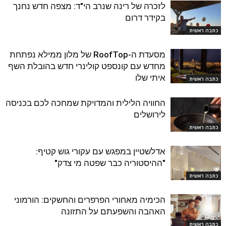
לזכרה של רינה שנרב הי"ד: מצפה חדש נחנך
בקידר דרום
כתבה ראשית
מסעדת ה-RoofTop של מלון ממילא נפתחת
מחדש עם קונספט קולינרי חדש בהובלת השף
איתי שלו
כתבה ראשית
החוויה הלילית והמדויקת שמחכה לכם בכניסה
לירושלים
כתבה ראשית
אדלשטיין במפגש עם עקורי גוש קטיף:
"ההיסטוריה כבר שפטה מי צדק"
כתבה ראשית
הכימיה מאחורי הפרפרים והחשקים: הורמוני
האהבה והשפעתם על התזונה
כתבה ראשית