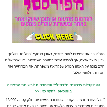
מנכ"ל הרשות לשירות לאומי אזרחי, ראובן פנסקי: "בחלומנו סולמך
עדיין מוצב ארצה, אך לצערנו עלית בסערה השמיימה ולא שבת אלינו.
הלב בוכה על האסון הנורא שפקד את משפחתך, את חברותייך ואת
השירות הלאומי כולו."
>> לקבלת עדכונים מ"דתילי" והצטרפות לרשימת התפוצה
בווטסאפ, לחץ/י כאן <<
"בכל פעם מחדש בביקוריי בשטח ובמפגשים עם חלק קטן מ 18,000
מתנדבות ומתנדבי השירות הלאומי אני נפעם כל פעם מחדש לנוכח