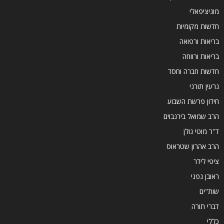
מוניציפאלי
חדשות מקומיות
בריאות ורפואה
בריאות ורווחה
חדשות חברה וחסד
גרעין תורני
חידון פרשת השבוע
הרב שמואל בירנבוים
ד''ר מוטי גולן
הרב אהרון שטראוס
ציפי לידר
ראובן גפני
שות"ים
דברי תורה
כללי