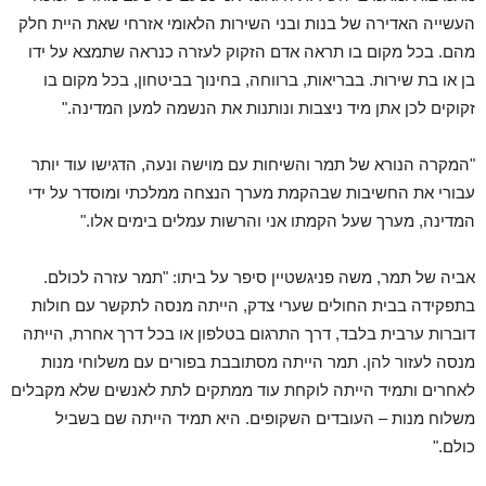
העשייה האדירה של בנות ובני השירות הלאומי אזרחי שאת היית חלק
מהם. בכל מקום בו תראה אדם הזקוק לעזרה כנראה שתמצא על ידו
בן או בת שירות. בבריאות, ברווחה, בחינוך בביטחון, בכל מקום בו
זקוקים לכן אתן מיד ניצבות ונותנות את הנשמה למען המדינה."
"המקרה הנורא של תמר והשיחות עם מוישה ונעה, הדגישו עוד יותר
עבורי את החשיבות שבהקמת מערך הנצחה ממלכתי ומוסדר על ידי
המדינה, מערך שעל הקמתו אני והרשות עמלים בימים אלו."
אביה של תמר, משה פניגשטיין סיפר על ביתו: "תמר עזרה לכולם.
בתפקידה בבית החולים שערי צדק, הייתה מנסה לתקשר עם חולות
דוברות ערבית בלבד, דרך התרגום בטלפון או בכל דרך אחרת, הייתה
מנסה לעזור להן. תמר הייתה מסתובבת בפורים עם משלוחי מנות
לאחרים ותמיד הייתה לוקחת עוד ממתקים לתת לאנשים שלא מקבלים
משלוח מנות – העובדים השקופים. היא תמיד הייתה שם בשביל
כולם."