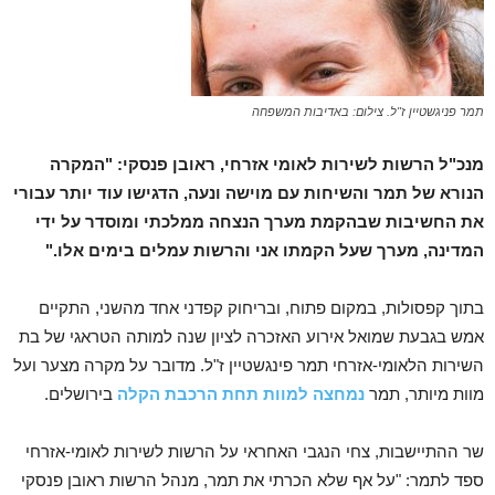
תמר פניגשטיין ז"ל. צילום: באדיבות המשפחה
מנכ"ל הרשות לשירות לאומי אזרחי, ראובן פנסקי:
"המקרה
הנורא של תמר והשיחות עם מוישה ונעה, הדגישו עוד יותר עבורי
את החשיבות שבהקמת מערך הנצחה ממלכתי ומוסדר על ידי
המדינה, מערך שעל הקמתו אני והרשות עמלים בימים אלו."
בתוך קפסולות, במקום פתוח, ובריחוק קפדני אחד מהשני, התקיים
אמש בגבעת שמואל אירוע האזכרה לציון שנה למותה הטראגי של בת
השירות הלאומי-אזרחי תמר פינגשטיין ז"ל. מדובר על מקרה מצער ועל
מוות מיותר, תמר
נמחצה למוות תחת הרכבת הקלה
בירושלים.
שר ההתיישבות, צחי הנגבי האחראי על הרשות לשירות לאומי-אזרחי
ספד לתמר: "על אף שלא הכרתי את תמר, מנהל הרשות ראובן פנסקי