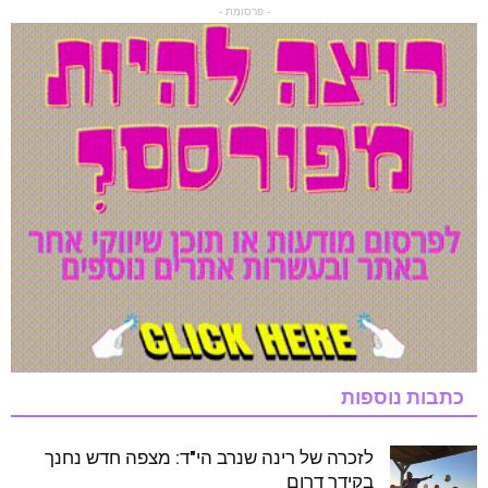
- פרסומת -
כתבות נוספות
לזכרה של רינה שנרב הי"ד: מצפה חדש נחנך
בקידר דרום