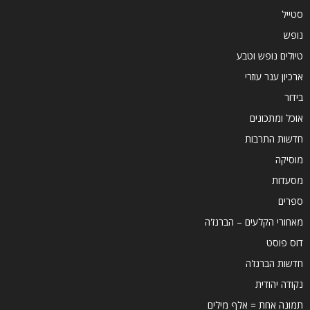
סטייל
נופש
טיולים נופש וטבע
ארכיון ענר עוזרי
בידור
אוכל ומתכונים
חדשות התרבות
מוסיקה
מסעדות
ספרים
מאחורי הקלעים – הברנז'ה
דוס פוסט
חדשות הברנז'ה
נקודה יהודית
תמונה אחת = אלף מילים