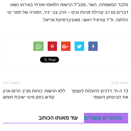
מלבד המשפחה, השר, ומנכ"ל הרשות הלאומי-אזרחי באירוע נשאו
דברים גם רב קהילת פנינת גנים – הרב צבי יניר, המורה של תמר יוני
הלחמי, וד"ר צוראיל ראשי, מאוניברסיטת אריאל.
מאמר קודם
מאמר הבא
13 ה-ת': דרכים להעלות לעצמך
ללא רגישות: כוחות מג"ב הרסו ארון
את הביטחון העצמי
קודש בזמן פינוי ישיבת חומש
מאמרים קשורים
עוד מאותו הכותב