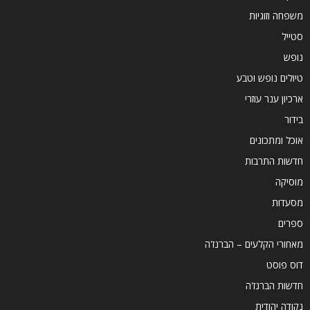
משפחה וזוגיות
סטייל
נופש
טיולים נופש וטבע
ארכיון ענר עוזרי
בידור
אוכל ומתכונים
חדשות התרבות
מוסיקה
מסעדות
ספרים
מאחורי הקלעים – הברנז'ה
דוס פוסט
חדשות הברנז'ה
נקודה יהודית