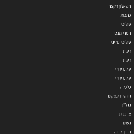
השאלון הקצר
כתבות
פוליטי
הפרלמנט
פוליטי מדיני
דעות
דעות
עולם יהודי
עולם יהודי
כלכלה
חדשות עסקים
נדל''ן
צרכנות
נשים
הריון ולידה