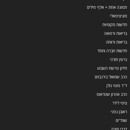
תמונה אחת = אלף מילים
מוניציפאלי
חדשות מקומיות
בריאות ורפואה
בריאות ורווחה
חדשות חברה וחסד
גרעין תורני
חידון פרשת השבוע
הרב שמואל בירנבוים
ד''ר מוטי גולן
הרב אהרון שטראוס
ציפי לידר
ראובן גפני
שות"ים
דברי תורה