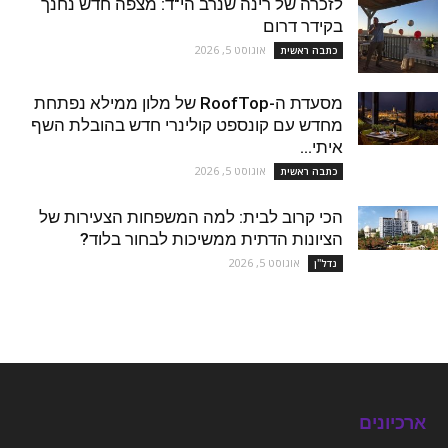
לזכרה של רינה שנרב הי"ד: מצפה חדש נחנך
בקידר דרום
אוגוסט 5, 2026
כתבה ראשית
מסעדת ה-RoofTop של מלון ממילא נפתחת
מחדש עם קונספט קולינרי חדש בהובלת השף
איתי...
אוגוסט 5, 2026
כתבה ראשית
הכי קרוב לבית: למה המשפחות הצעירות של
הציונות הדתית ממשיכות לבחור בלוד?
אוגוסט 5, 2026
נדל''ן
ארכיונים