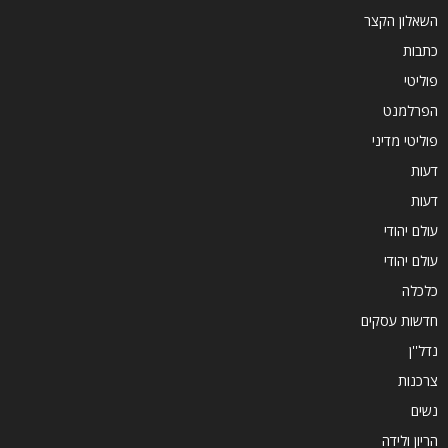
השאלון הקצר
כתבות
פוליטי
הפרלמנט
פוליטי מדיני
דעות
דעות
עולם יהודי
עולם יהודי
כלכלה
חדשות עסקים
נדל''ן
צרכנות
נשים
הריון ולידה