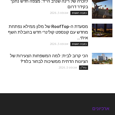
לזכרה של רינה שנרב הי"ד: מצפה חדש נחנך
בקידר דרום
אוגוסט 5, 2026
כתבה ראשית
מסעדת ה-RoofTop של מלון ממילא נפתחת
מחדש עם קונספט קולינרי חדש בהובלת השף
איתי...
אוגוסט 5, 2026
כתבה ראשית
הכי קרוב לבית: למה המשפחות הצעירות של
הציונות הדתית ממשיכות לבחור בלוד?
אוגוסט 5, 2026
נדל''ן
ארכיונים