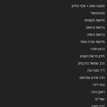
תמונה אחת = אלף מילים
מוניציפאלי
חדשות מקומיות
בריאות ורפואה
בריאות ורווחה
חדשות חברה וחסד
גרעין תורני
חידון פרשת השבוע
הרב שמואל בירנבוים
ד''ר מוטי גולן
הרב אהרון שטראוס
ציפי לידר
ראובן גפני
שות"ים
דברי תורה