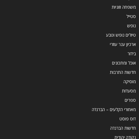
משפחה וזוגיות
סטייל
נופש
טיולים נופש וטבע
ארכיון ענר עוזרי
בידור
אוכל ומתכונים
חדשות התרבות
מוסיקה
מסעדות
ספרים
מאחורי הקלעים – הברנז'ה
דוס פוסט
חדשות הברנז'ה
נקודה יהודית