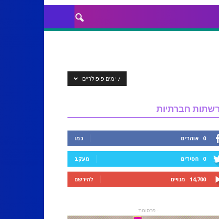
7 ימים פופולריים
שתות חברתיות
0
אוהדים
כמו
0
חסידים
מעקב
14,700
מנויים
להירשם
- פרסומת -