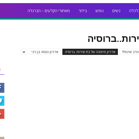
לכלה
נשים
נופש
בידור
מאחורי הקלעים – הברנז'ה
רות..ברוסיה
הרב שינוולד
ארכיון מיומנה של בת שירות..ברוסיה
ארכיון נעמה בן גיגי
ר