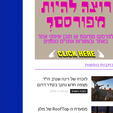
תבות נוספות
לזכרה של רינה שנרב הי"ד:
מצפה חדש נחנך בקידר דרום
אוגוסט 5, 2026
כתבה ראשית
מסעדת ה-RoofTop של מלון