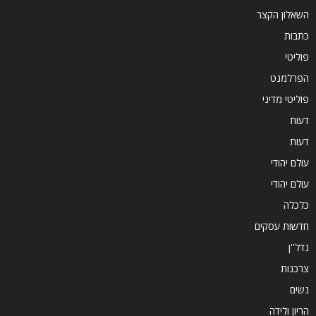
השאלון הקצר
כתבות
פוליטי
הפרלמנט
פוליטי מדיני
דעות
דעות
עולם יהודי
עולם יהודי
כלכלה
חדשות עסקים
נדל''ן
צרכנות
נשים
הריון ולידה