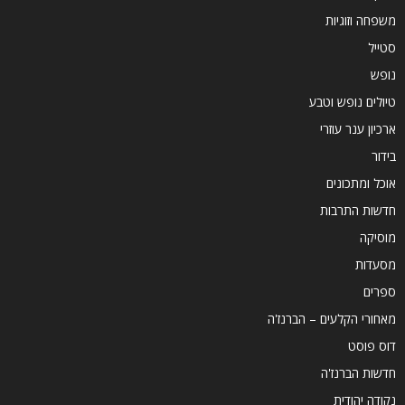
משפחה וזוגיות
סטייל
נופש
טיולים נופש וטבע
ארכיון ענר עוזרי
בידור
אוכל ומתכונים
חדשות התרבות
מוסיקה
מסעדות
ספרים
מאחורי הקלעים – הברנז'ה
דוס פוסט
חדשות הברנז'ה
נקודה יהודית