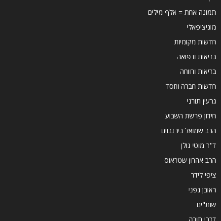
תמונה אחת = אלף מילים
מוניציפאלי
חדשות מקומיות
בריאות ורפואה
בריאות ורווחה
חדשות חברה וחסד
גרעין תורני
חידון פרשת השבוע
הרב שמואל בירנבוים
ד''ר מוטי גולן
הרב אהרון שטראוס
ציפי לידר
ראובן גפני
שות"ים
דברי תורה