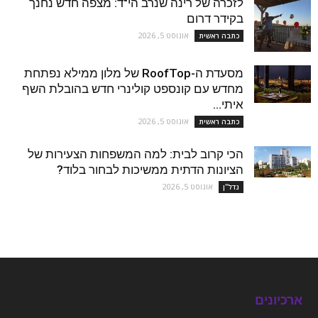
לזכרה של רינה שנרב הי"ד: מצפה חדש נחנך
בקידר דרום
אוגוסט 5, 2026
כתבה ראשית
מסעדת ה-RoofTop של מלון ממילא נפתחת
מחדש עם קונספט קולינרי חדש בהובלת השף
איתי...
אוגוסט 5, 2026
כתבה ראשית
הכי קרוב לבית: למה המשפחות הצעירות של
הציונות הדתית ממשיכות לבחור בלוד?
אוגוסט 5, 2026
נדל''ן
ארכיונים