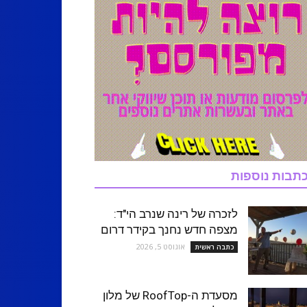
תבות נוספות
לזכרה של רינה שנרב הי"ד:
מצפה חדש נחנך בקידר דרום
אוגוסט 5, 2026
כתבה ראשית
מסעדת ה-RoofTop של מלון