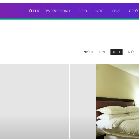
לכלה
נשים
נופש
בידור
מאחורי הקלעים – הברנז'ה
כלכלה
נופש
נשים
פוליטי