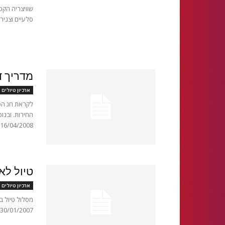
שוויצריה הקט
סלעיים וצנירים אדירים. בדצמבר 
מדריך ד
ארכיון טיולים 
לקראת חג הפס
החירות. ובנו
16/04/2008 יריד...
טיול לא
ארכיון טיולים 
מסלול טיול ב
30/01/2007 המטיילים המעוניינים ייסעו דרומה למצפה רמון בכביש מס 40 אתרים...