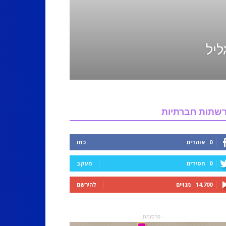
ליל
שתות חברתיות
0
אוהדים
כמו
0
חסידים
מעקב
14,700
מנויים
להירשם
- פרסומת -