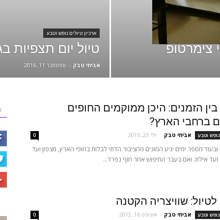
ארכיון טיולים נופש וטבע
י צימרטופ
טיול יום תצפיות בג
אביחי טבק
-
ספטמבר 11, 2016
ין הזמנים: היכן ממוקמים החופים
ר
ם ברחבי הארץ?
אביחי טבק
-
יולי 23, 2015
נופש וטבע
0
 ובעוד מספר ימים יגיע המונים מהציבור הדתי לבלות בחופי הארץ, מצפון ועד
ועד אילת. ואם בעבר החיפוש אחר חוף נפרד...
טיול: שוויצריה הקטנה
אביחי טבק
-
אוגוסט 16, 2012
נופש וטבע
0