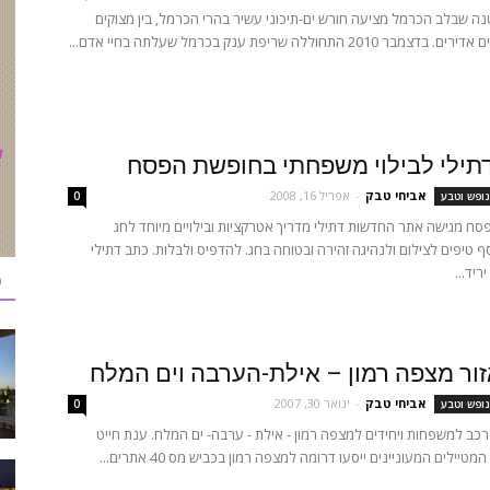
נה שבלב הכרמל מציעה חורש ים-תיכוני עשיר בהרי הכרמל, בין מצוקים
2010 התחוללה שריפת ענק בכרמל שעלתה בחיי אדם...
תילי לבילוי משפחתי בחופשת הפסח
אביחי טבק
-
אפריל 16, 2008
נופש וטבע
0
ח מגישה אתר החדשות דתילי מדריך אטרקציות ובילויים מיוחד לחג
סף טיפים לצילום ולנהיגה זהירה ובטוחה בחג. להדפיס ולבלות. כתב דתילי
כ
זור מצפה רמון – אילת-הערבה וים המלח
אביחי טבק
-
ינואר 30, 2007
נופש וטבע
0
רכב למשפחות ויחידים למצפה רמון - אילת - ערבה- ים המלח. ענת חייט