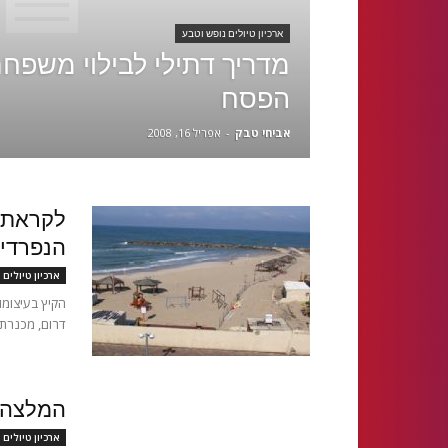
ארכיון טיולים נופש וטבע
מדריך דתילי לבילוי משפח
הפסח
אביחי טבק
-
אפריל 16, 2008
לקראת ב
הנפרדי
ארכיון טיולים 
הקיץ בעיצומו
דרום, מכנרת 
המלצה ל
ארכיון טיולים 