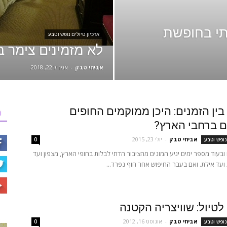
תי בחופשת
ארכיון טיולים נופש וטבע
לא מזמינים צימר ב
אביחי טבק
-
אפריל 22, 2018
ין הזמנים: היכן ממוקמים החופים
ר
ם ברחבי הארץ?
אביחי טבק
-
יולי 23, 2015
נופש וטבע
0
 ובעוד מספר ימים יגיע המונים מהציבור הדתי לבלות בחופי הארץ, מצפון ועד
ועד אילת. ואם בעבר החיפוש אחר חוף נפרד...
טיול: שוויצריה הקטנה
אביחי טבק
-
אוגוסט 16, 2012
נופש וטבע
0