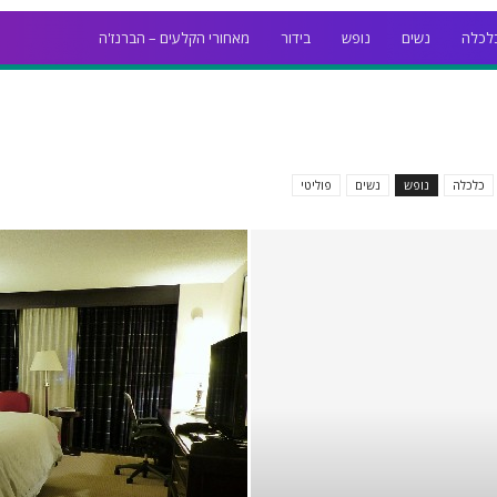
לכלה
נשים
נופש
בידור
מאחורי הקלעים – הברנז'ה
כלכלה
נופש
נשים
פוליטי