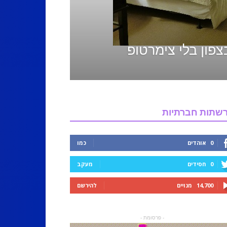
צפון בלי צימרטופ
שתות חברתיות
0
אוהדים
כמו
0
חסידים
מעקב
14,700
מנויים
להירשם
- פרסומת -