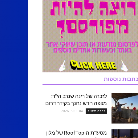
תבות נוספות
לזכרה של רינה שנרב הי"ד:
מצפה חדש נחנך בקידר דרום
אוגוסט 5, 2026
כתבה ראשית
מסעדת ה-RoofTop של מלון