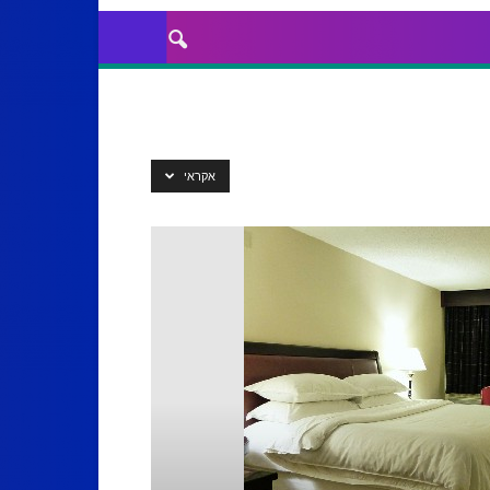
אקראי