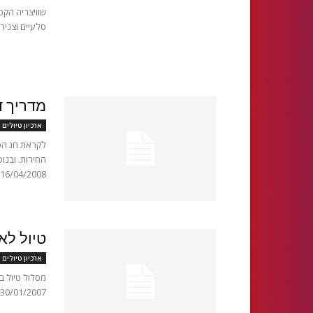
שוויצריה הקט
סלעיים וצנירים אדירים. בדצמבר 
מדריך ד
ארכיון טיולים 
לקראת חג הפס
החירות. ובנו
16/04/2008 יריד...
טיול לא
ארכיון טיולים 
מסלול טיול ב
30/01/2007 המטיילים המעוניינים ייסעו דרומה למצפה רמון בכביש מס 40 אתרים...