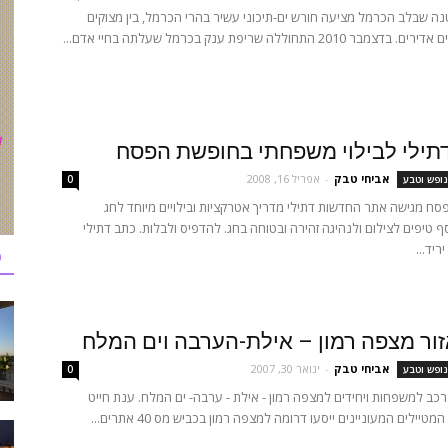
נה שבלב הכרמל מציעה חורש ים-תיכוני עשיר בהרי הכרמל, בין מצוקים
2010 התחוללה שריפת ענק בכרמל שעלתה בחיי אדם...
תילי לבילוי משפחתי בחופשת הפסח
אביחי טבק
-
אפריל 16, 2008
נופש וטבע
0
ח מגישה אתר החדשות דתילי מדריך אטרקציות ובילויים מיוחד לחג
סף טיפים לצילום ולנהיגה זהירה ובטוחה בחג. להדפיס ולבלות. כתב דתילי
כ
זור מצפה רמון – אילת-הערבה וים המלח
אביחי טבק
-
ינואר 30, 2007
נופש וטבע
0
רכב למשפחות ויחידים למצפה רמון - אילת - ערבה- ים המלח. ענת חייט