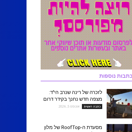
תבות נוספות
לזכרה של רינה שנרב הי"ד:
מצפה חדש נחנך בקידר דרום
אוגוסט 5, 2026
כתבה ראשית
מסעדת ה-RoofTop של מלון