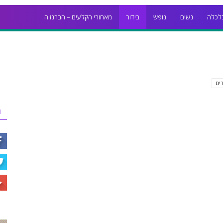
לכלה
נשים
נופש
בידור
מאחורי הקלעים – הברנז'ה
ים
ר