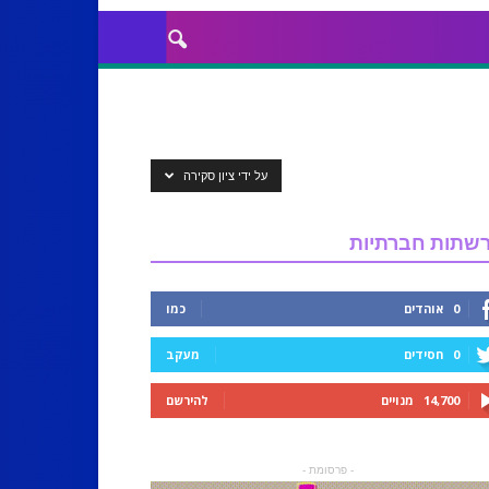
על ידי ציון סקירה
שתות חברתיות
0
אוהדים
כמו
0
חסידים
מעקב
14,700
מנויים
להירשם
- פרסומת -