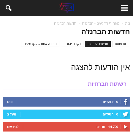
בית
מאחורי הקלעים - הברנז'ה
חדשות הברנז'ה
חדשות הברנז'ה
דוס פוסט
חדשות הברנז'ה
נקודה יהודית
תמונה אחת = אלף מילים
אין הודעות להצגה
רשתות חברתיות
0
אוהדים
כמו
0
חסידים
מעקב
14,700
מנויים
להירשם