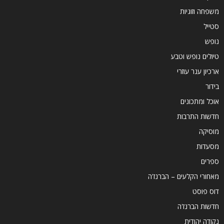
משפחה וזוגיות
סטייל
נופש
טיולים נופש וטבע
ארכיון ענר עוזרי
בידור
אוכל ומתכונים
חדשות התרבות
מוסיקה
מסעדות
ספרים
מאחורי הקלעים – הברנז'ה
דוס פוסט
חדשות הברנז'ה
נקודה יהודית