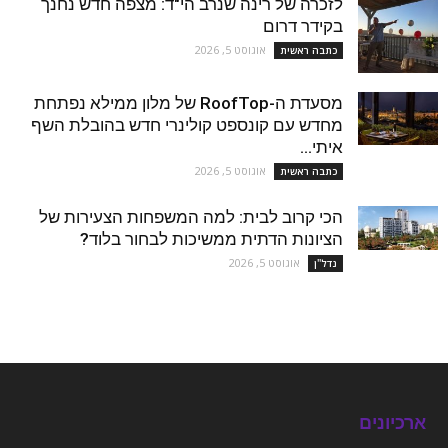
לזכרה של רינה שנרב הי"ד: מצפה חדש נחנך
בקידר דרום
אוגוסט 5, 2026
כתבה ראשית
מסעדת ה-RoofTop של מלון ממילא נפתחת
מחדש עם קונספט קולינרי חדש בהובלת השף
איתי...
אוגוסט 5, 2026
כתבה ראשית
הכי קרוב לבית: למה המשפחות הצעירות של
הציונות הדתית ממשיכות לבחור בלוד?
אוגוסט 5, 2026
נדל''ן
ארכיונים