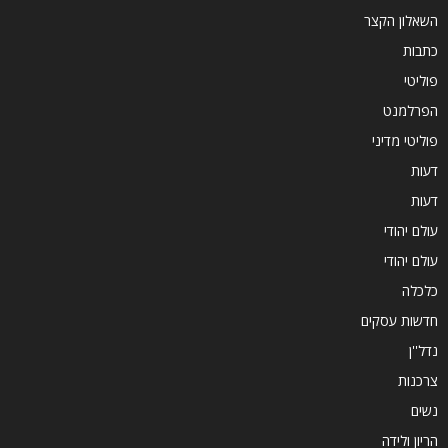
השאלון הקצר
כתבות
פוליטי
הפרלמנט
פוליטי מדיני
דעות
דעות
עולם יהודי
עולם יהודי
כלכלה
חדשות עסקים
נדל''ן
צרכנות
נשים
הריון ולידה