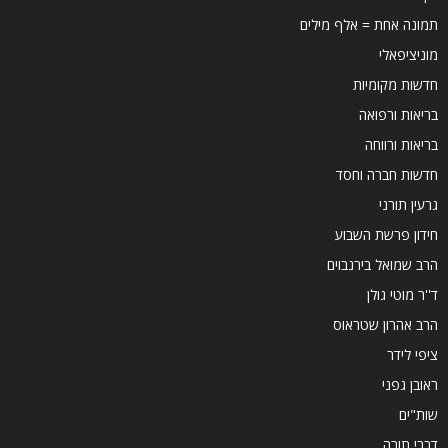
תמונה אחת = אלף מילים
מוניציפאלי
חדשות מקומיות
בריאות ורפואה
בריאות ורווחה
חדשות חברה וחסד
גרעין תורני
חידון פרשת השבוע
הרב שמואל בירנבוים
ד''ר מוטי גולן
הרב אהרון שטראוס
ציפי לידר
ראובן גפני
שות"ים
דברי תורה