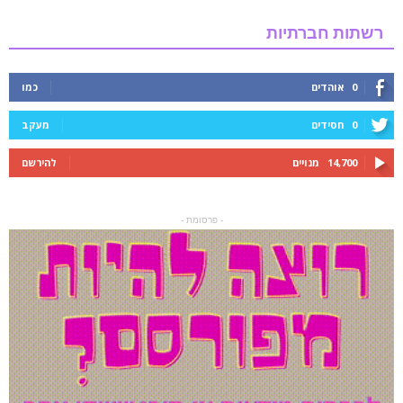
רשתות חברתיות
0
אוהדים
כמו
0
חסידים
מעקב
14,700
מנויים
להירשם
- פרסומת -