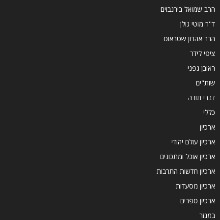
הרב שמואל בירנבוים
ד''ר מוטי גולן
הרב אהרון שטראוס
ציפי לידר
ראובן גפני
שות"ים
דברי תורה
כללי
ארכיון
ארכיון עולם יהודי
ארכיון אוכל ומתכונים
ארכיון חדשות התרבות
ארכיון מסעדות
ארכיון ספרים
במגזר