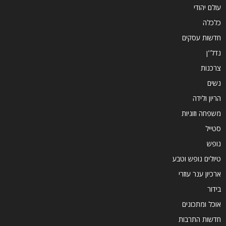
עולם יהודי
כלכלה
חדשות עסקים
נדל''ן
צרכנות
נשים
הריון ולידה
משפחה וזוגיות
סטייל
נופש
טיולים נופש וטבע
ארכיון ענר עוזרי
בידור
אוכל ומתכונים
חדשות התרבות