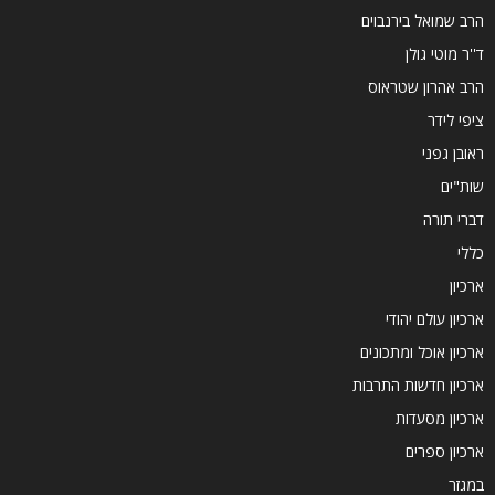
הרב שמואל בירנבוים
ד''ר מוטי גולן
הרב אהרון שטראוס
ציפי לידר
ראובן גפני
שות"ים
דברי תורה
כללי
ארכיון
ארכיון עולם יהודי
ארכיון אוכל ומתכונים
ארכיון חדשות התרבות
ארכיון מסעדות
ארכיון ספרים
במגזר