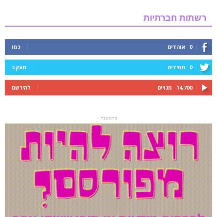
רשתות חברתיות
0
אוהדים
כמו
0
חסידים
מעקב
14,700
מנויים
להירשם
- פרסומת -