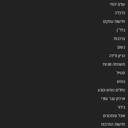
עולם יהודי
כלכלה
חדשות עסקים
נדל''ן
צרכנות
נשים
הריון ולידה
משפחה וזוגיות
סטייל
נופש
טיולים נופש וטבע
ארכיון ענר עוזרי
בידור
אוכל ומתכונים
חדשות התרבות