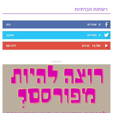
רשתות חברתיות
0
אוהדים
כמו
0
חסידים
מעקב
14,700
מנויים
להירשם
- פרסומת -