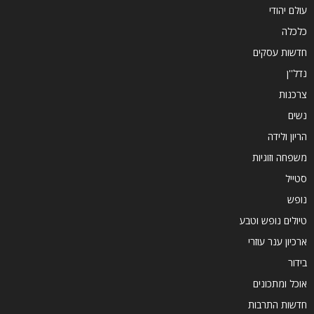
עולם יהודי
כלכלה
חדשות עסקים
נדל''ן
צרכנות
נשים
הריון ולידה
משפחה וזוגיות
סטייל
נופש
טיולים נופש וטבע
ארכיון ענר עוזרי
בידור
אוכל ומתכונים
חדשות התרבות