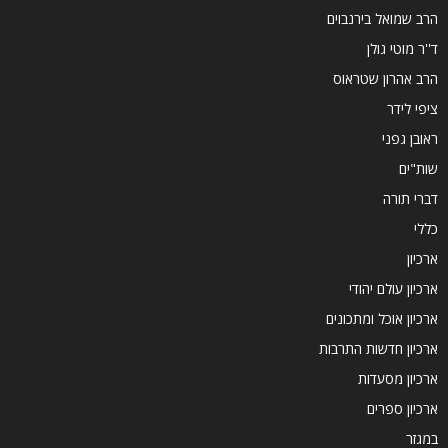
הרב שמואל בירנבוים
ד''ר מוטי גולן
הרב אהרון שטראוס
ציפי לידר
ראובן גפני
שות"ים
דברי תורה
כללי
ארכיון
ארכיון עולם יהודי
ארכיון אוכל ומתכונים
ארכיון חדשות התרבות
ארכיון מסעדות
ארכיון ספרים
במגזר